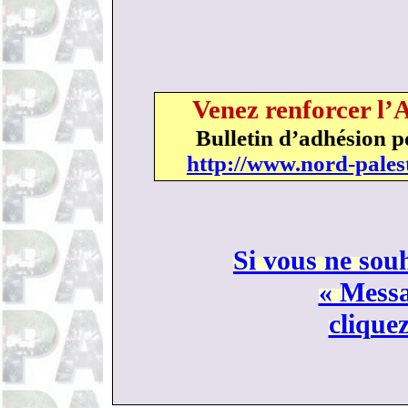
Venez renforcer l’
Bulletin d’adhésion p
http://www.nord-pales
Si vous ne souh
« Messa
cliquez