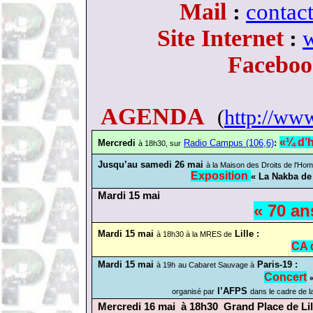
Mail
:
contac
Site Internet
:
w
Facebo
AGENDA
(
http://www
«¼ d’h
Mercredi
Radio Campus (106,6)
:
à 18h30, sur
Jusqu’au samedi 26 mai
à la Maison des Droits de l'Hom
Exposition
« La Nakba de
Mardi 15 mai
« 70 an
Mardi 15 mai
Lille :
à 18h30 à la MRES de
CA 
Mardi 15 mai
Paris-19 :
à 19h
au Cabaret Sauvage à
Concert
l’AFPS
organisé par
dans le cadre de l
Mercredi 16 mai
à 18h30
Grand Place de Li