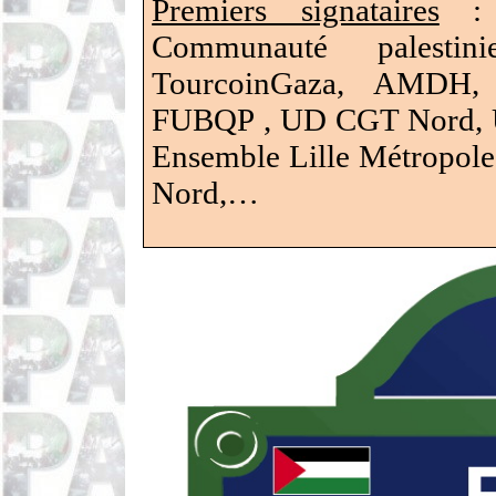
Premiers signataires
: 
Communauté palestin
TourcoinGaza
, AMDH, 
FUBQP ,
UD CGT Nord, Un
Ensemble Lille Métropol
Nord,…