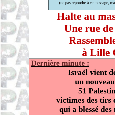
(ne pas répondre à ce message, ma
Halte au mas
Une rue de 
Rassemble
à Lille
Dernière minute :
Israël vient 
un nouveau
51 Palesti
victimes des tirs
qui a blessé des 