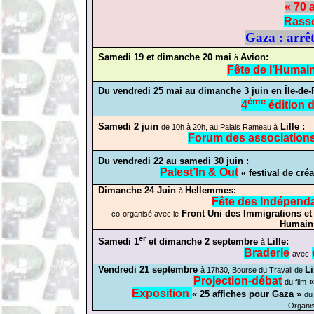
« 70 
Rasse
Gaza :
arrêt
Samedi 19 et dimanche 20 mai
Avion:
à
Fête de l’Humai
Du vendredi 25 mai au dimanche 3 juin en Île-de-
ème
4
édition d
Samedi 2 juin
Lille :
de 10h à 20h, au Palais Rameau
à
Forum des associations
Du vendredi 22 au samedi 30 juin :
Palest’In
& Out
« festival de créa
Dimanche 24 Juin
Hellemmes
:
à
Fête des Indépend
Front Uni des Immigrations et
co
-organisé avec le
Humai
er
Samedi 1
et dimanche 2 septembre
Lille:
à
Braderie
avec
Vendredi 21 septembre
Li
à 17h30, Bourse du Travail de
Projection-débat
«
du film
Exposition
« 25 affiches pour Gaza »
du
Organis