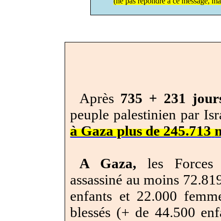
(ne pas répondre à ce message, ma
Après
735 + 231 jour
peuple palestinien par Is
à Gaza plus de 245.713
m
A Gaza,
les Forces d
assassiné au moins 72.819
enfants et 22.000 femm
blessés (+ de 44.500 enf