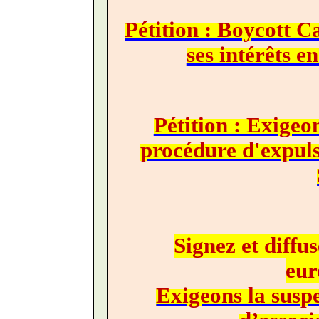
Pétition : Boycott C
ses intérêts e
Pétition : Exigeo
procédure d'expul
Signez et diffus
eur
Exigeons la suspe