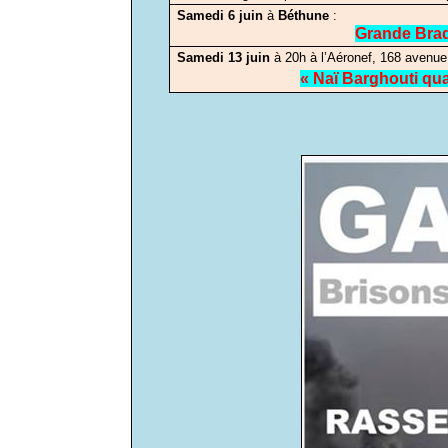
Samedi 6 juin
à
Béthune
:
Grande Brad
Samedi 13 juin
à 20h à l’Aéronef, 168 avenue
« Naï Barghouti qua