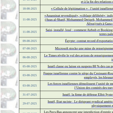
et à la fin des relation
« Cellule de légitimation » : l’unité israélie
18-08-2025
«Assassinat revendiqué», «ciblage délibéré»: indig
(Anas al-Sharif, Mohammed Qreiqeh, Mohammed 
11-08-2025
Aliwa) tués à Gaza 
Saisi, installé, loué : comment Airbnb et Booking.
11-08-2025
terres pal
Égypte: contrat record d'exportatio
09-08-2025
Microsoft stocke une mine de renseignement
07-08-2025
Le Times révèle le vol des avions de renseignemen
06-08-2025
i
Israël classe ou laisse en suspens 88 % des cas 
05-08-2025
Frappe israélienne contre le siège du Croissant-R
03-08-2025
employés, les blessur
Les forces israéliennes démolissent l’unité de 
03-08-2025
l’Union des comités des tra
Israël: la firme de défense Elbit Sys
31-07-2025
Israël, Etat raciste : Le dirigeant syndical améric
29-07-2025
physiquement en
Les Pays-Bas annoncent une interdiction d'entrée su