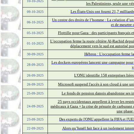
10-10-2025
les Palestiniens, seule une vé
Les États-Unis ont fourni 21,7 milliards
09-10-2025
Un centre des droits de l’homme : La création d’un
06-10-2025
et de meurtre 
Flottille pour Gaza : des participants français e
05-10-2025
L’occupation ferme la route côtière Al-Rachid depuis
01-10-2025
déplacement vers le sud est autorisé po
Hébron : L'occupation ferme l
30-09-2025
Les dockers européens lancent une campagne pour bo
28-09-2025
v
L'ONU identifie 158 entreprises liée
26-09-2025
Microsoft suspend l'accès à son cloud à une uni
26-09-2025
Le fonds de pension danois abandonne ses inv
25-09-2025
25 pays occidentaux appellent à lever les restr
médicaux à Gaza + la crise de pénurie de carburant 
24-09-2025
une phase 
Des experts de l'ONU appellent la FIFA et l'UE
23-09-2025
Alors qu’Israël fait face à un isolement inter
22-09-2025