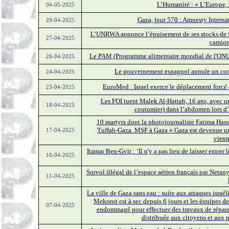
L’Humanité : « L’Europe, z
04-05-2025
Gaza, jour 570 : Amnesty Interna
29-04-2025
L’UNRWA annonce l’épuisement de ses stocks de fa
27-04-2025
camion
Le PAM (Programme alimentaire mondial de l'ONU) 
26-04-2025
Le gouvernement espagnol annule un cont
24-04-2025
EuroMed : Israel exerce le déplacement forcé
23-04-2025
Les FOI tuent Malek Al-Hattab, 16 ans, avec un
18-04-2025
coutumier) dans l’abdomen lors d’
10 martyrs dont la photojournaliste Fatima Has
Tuffah-Gaza. MSF à Gaza « Gaza est devenue une
17-04-2025
vienn
Itamar Ben-Gvir : ‘Il n'y a pas lieu de laisser entr
16-04-2025
Survol illégal de l’espace aérien français par Netan
11-04-2025
La ville de Gaza sans eau : suite aux attaques israél
Mekorot est à sec depuis 6 jours et les équipes de
07-04-2025
endommagé pour effectuer des travaux de répara
distribuée aux citoyens et aux 