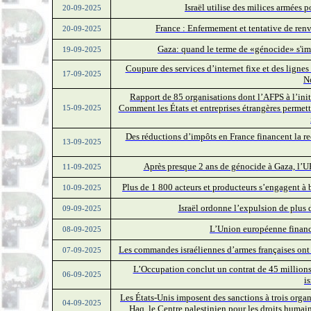
Israël utilise des milices armées
20-09-2025
France : Enfermement et tentative de renvo
20-09-2025
Gaza: quand le terme de «génocide» s'im
19-09-2025
Coupure des services d’internet fixe et des lignes
17-09-2025
N
Rapport de 85 organisations dont l’AFPS à l’ini
Comment les États et entreprises étrangères permett
15-09-2025
Des réductions d’impôts en France financent la rec
13-09-2025
Après presque 2 ans de génocide à Gaza, l’UE 
11-09-2025
Plus de 1 800 acteurs et producteurs s’engagent à 
10-09-2025
Israël ordonne l’expulsion de plus 
09-09-2025
L’Union européenne finance
08-09-2025
Les commandes israéliennes d’armes françaises ont
07-09-2025
L’Occupation conclut un contrat de 45 millions
06-09-2025
i
Les États-Unis imposent des sanctions à trois organ
04-09-2025
Haq, le Centre palestinien pour les droits huma