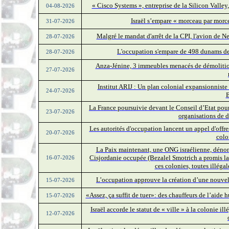
« Cisco Systems », entreprise de la Silicon Valley,
04-08-2026
Israël s’empare « morceau par morc
31-07-2026
Malgré le mandat d'arrêt de la CPI, l'avion de Ne
28-07-2026
L'occupation s'empare de 498 dunams de 
28-07-2026
Anza-Jénine, 3 immeubles menacés de démolition
27-07-2026
Institut ARIJ : Un plan colonial expansionniste
24-07-2026
B
La France poursuivie devant le Conseil d’Etat pour 
23-07-2026
organisations de 
Les autorités d'occupation lancent un appel d'off
20-07-2026
colo
La Paix maintenant, une ONG israélienne, dénonc
Cisjordanie occupée (Bezalel Smotrich a promis l
16-07-2026
ces colonies, toutes illégal
L’occupation approuve la création d’une nouvell
15-07-2026
«Assez, ça suffit de tuer»: des chauffeurs de l’aide 
15-07-2026
Israël accorde le statut de « ville » à la colonie i
12-07-2026