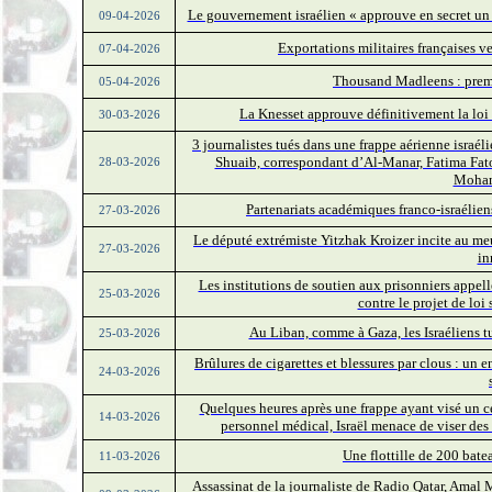
Le gouvernement israélien « approuve en secret un
09-04-2026
Exportations militaires françaises v
07-04-2026
Thousand Madleens : premie
05-04-2026
La Knesset approuve définitivement la loi 
30-03-2026
3 journalistes tués dans une frappe aérienne israél
Shuaib, correspondant d’Al-Manar, Fatima Fat
28-03-2026
Moham
Partenariats académiques franco-israéliens 
27-03-2026
Le député extrémiste Yitzhak Kroizer incite au meur
27-03-2026
in
Les institutions de soutien aux prisonniers appell
25-03-2026
contre le projet de loi
Au Liban, comme à Gaza, les Israéliens tue
25-03-2026
Brûlures de cigarettes et blessures par clous : un 
24-03-2026
Quelques heures après une frappe ayant visé un c
14-03-2026
personnel médical, Israël menace de viser de
Une flottille de 200 bate
11-03-2026
Assassinat de la journaliste de Radio Qatar, Amal