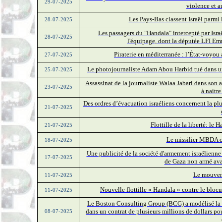
29-07-2025
violence et a
Les Pays-Bas classent Israël parmi
28-07-2025
Les passagers du "Handala" intercepté par Israë
28-07-2025
l'équipage, dont la députée LFI Em
Piraterie en méditerranée : l’État-voyo
27-07-2025
Le photojournaliste Adam Abou Harbid tué dans un
25-07-2025
Assassinat de la journaliste Walaa Jabari dans son
23-07-2025
à naitre
Des ordres d’évacuation israéliens concernent la pl
21-07-2025
Flottille de la liberté: le
21-07-2025
Le missilier MBDA c
18-07-2025
Une publicité de la société d'armement israélienn
17-07-2025
de Gaza non armé avan
Le mouvem
11-07-2025
Nouvelle flottille « Handala » contre le blo
11-07-2025
Le Boston Consulting Group (BCG) a modélisé la « 
dans un contrat de plusieurs millions de dollars p
08-07-2025