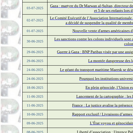
Gaza : martyre du Dr Marwan al-Sultan, directeur de
03-07-2025
et 5 de ses enfants lors 
Le Comité Exécutif de l’Association Internationale 
02-07-2025
a décidé de suspendre la qualité de membre
Nouvelle vente d'armes américaines d'
01-07-2025
Les sanctions contre les colons individuels sont 
30-06-2025
colons
Guerre à Gaza : BNP Paribas visée par une ass
29-06-2025
La montée dangereuse des lo
29-06-2025
Le géant du transport maritime Maersk se dése
24-06-2025
Pourquoi les institutions universit
24-06-2025
En plein génocide, l’Union e
18-06-2025
Lancement de la cartographie : les li
11-06-2025
France : La justice avalise la présenc
11-06-2025
Rapport exclusif / Livraisons d’armes 
10-06-2025
L’État voyou et génocidaire
09-06-2025
Liberté d’association : Urgence Pa
08-06-2025