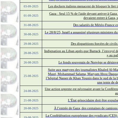
Les dockers italiens menacent de bloquer le fret is
03-09-2025
Gaza : Seul 15 % de l'aide devant arriver à Gaza 
01-09-2025
devaient entrer à Gaza,
Des salariés de Météo-France exi
31-08-2025
Le 28/8/25, Israël a assassiné plusieurs ministres 
30-08-2025
Des disparitions forcées de civils
29-08-2025
Indignation au Liban après que Barrack, l’envoyé des
28-08-2025
» au pal
Le fonds souverain de Norvège se désinves
26-08-2025
Suite aux martyres des journalistes Khaled Al-M
Masri, Mohammad Salama, Maryam Abou Daqqa, 
25-08-2025
l’hôpital Nasser de Khan Younis dans le sud de la
une tente de d
Une action urgente est nécessaire avant la Confére
24-08-2025
a
L’État génocidaire doit être expulsé
21-08-2025
À l’entrée de Gaza, des centaines de camion
20-08-2025
La Confédération européenne des syndicats (CES) ap
19-08-2025