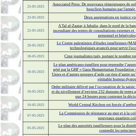
Associated Press: De nouveaux témoignages de solda
25-05-2025
boucliers humains par l'armée
Deux assignations en justice vi
23-05-2025
A Tal al-Zaatar, à Jabalia, dans le nord de la b
incendiant des tentes de consultations externes et
22-05-2025
personnel et bénévoles,
Le Centre palestinien d'études israéliennes (MA
20-05-2025
technologiques avancés pour servir l'oc
Cinq journalistes tués, portant le nombre to
18-05-2025
Le plan américano-israélien pour reprendre l’appr
géré par la GHF « Gaza Humanitarian Foundation »,
16-05-2025
Unies et d’autres groupes d’aide car rien d’autre q
véritable horreur dyst
Ordre militaire délivré par l’occupation de la saisie
et du nivellement d’environ 232 dunums de terres ag
16-05-2025
que 24 heures pour contester la décis
World Central Kitchen est forcée d’arrêter
10-05-2025
La Commission de résistance au mur et à la colo
07-05-2025
nouveaux quartiers col
Le plan des autorités israéliennes pour la distr
05-05-2025
contredit les princip