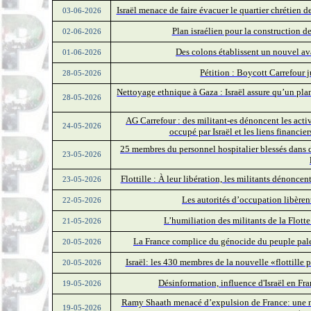
Israël menace de faire évacuer le quartier chrétien d
03-06-2026
Plan israélien pour la construction d
02-06-2026
Des colons établissent un nouvel av
01-06-2026
Pétition : Boycott Carrefour ju
28-05-2026
Nettoyage ethnique à Gaza : Israël assure qu’un plan
28-05-2026
AG Carrefour : des militant-es dénoncent les activ
24-05-2026
occupé par Israël et les liens financi
25 membres du personnel hospitalier blessés dans d
23-05-2026
Flottille : À leur libération, les militants dénonce
23-05-2026
Les autorités d’occupation libèrent
22-05-2026
L’humiliation des militants de la Flotte
21-05-2026
La France complice du génocide du peuple pale
20-05-2026
Israël: les 430 membres de la nouvelle «flottille 
20-05-2026
Désinformation, influence d'Israël en Fr
19-05-2026
Ramy Shaath menacé d’expulsion de France: une mes
19-05-2026