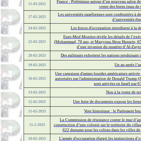
France : Polémique autour d’un nouveau salon de l
11-03-2025
vente des biens issus de 
Les universités israéliennes sont confrontées à de
27-02-2025
d’universités étr
Les forces d'occupation interdisent à la 
24-02-2025
Euro-Med Monitor révèle les détails de l’exéc
(Mohammad, 70 ans, et Mazyona Abou Hussein, 65 an
22-02-2025
d’une invasion du quartier d’Al-Zayto
Des militants exhortent les nations produisant d
20-02-2025
Un an après l’a
19-02-2025
Une cargaison d'armes lourdes américaines arrivée
autorisées par l'administration de Donald Trump (J
16-02-2025
sont arrivées en Israël par 
Non à la vente de terr
13-02-2025
Une fuite de documents expose les liens
12-02-2025
Vote historique : le Parlement bru
11-02-2025
La Commission de résistance contre le mur d’apa
construction d’une colonie sur le territoire du vil
11-2-2025
622 dunums pour les colons dans les villes de 
L'armée d'occupation élargit les instructions d’
10-02-2025