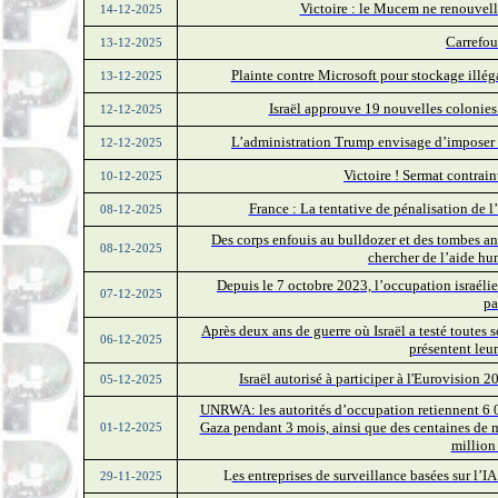
Victoire : le Mucem ne renouvell
14-12-2025
Carrefou
13-12-2025
Plainte contre Microsoft pour stockage illég
13-12-2025
Israël approuve 19 nouvelles colonie
12-12-2025
L’administration Trump envisage d’imposer 
12-12-2025
Victoire ! Sermat contraint
10-12-2025
France : La tentative de pénalisation de l
08-12-2025
Des corps enfouis au bulldozer et des tombes a
08-12-2025
chercher de l’aide hu
Depuis le 7 octobre 2023, l’occupation israéli
07-12-2025
pa
Après deux ans de guerre où Israël a testé toutes s
06-12-2025
présentent leu
Israël autorisé à participer à l'Eurovision 
05-12-2025
UNRWA: les autorités d’occupation retiennent 6 0
Gaza pendant 3 mois, ainsi que des centaines de mi
01-12-2025
million
L
es entreprises de surveillance basées sur l’I
29-11-2025