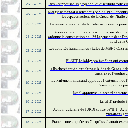
Ben Gvir pousse un projet de loi discriminatoire visan
29-12-2025
Malgré le mandat d’arrêt émis par la CPI à l’encont
28-12-2025
les espaces aériens de la Grèce, de l’Italie 
Le ministre israélien de la Défense promet la pour
25-12-2025
Après avoir approuvé, il y a 3 jours, un plan pr
ordonne la construction de 126 logements dans l'an
24-12-2025
nord de la 
Les activités humanitaires vitales de MSF à Gaza m
23-12-2025
p
ELNET, le lobby pro-israélien qui corro
21-12-2025
« Ils cherchent à s’enrichir sur le dos de Gaza » : 
19-12-2025
Gaza, avec l’équipe d’
Le Parlement allemand approuve l’extension de l’
19-12-2025
Arrow » pour dépass
Israël approuve un accord de vente 
18-12-2025
La GHF, prélude à 
18-12-2025
Action judiciaire de JURDI contre SWIFT : Agir 
17-12-2025
violations gra
France : une enquête révèle qu’Israël aurait exer
15-12-2025