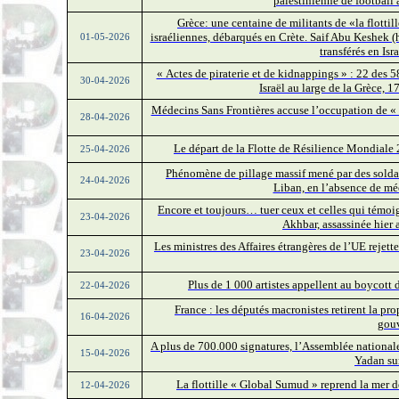
palestinienne de football a
Grèce: une centaine de militants de «la flottill
israéliennes, débarqués en Crète. Saif Abu Keshek (h
01-05-2026
transférés en Isr
« Actes de piraterie et de kidnappings » : 22 des 5
30-04-2026
Israël au large de la Grèce, 1
Médecins Sans Frontières accuse l’occupation de « 
28-04-2026
Le départ de la Flotte de Résilience Mondiale 
25-04-2026
Phénomène de pillage massif mené par des soldats
24-04-2026
Liban, en l’absence de mé
Encore et toujours… tuer ceux et celles qui témoig
23-04-2026
Akhbar, assassinée hier 
Les ministres des Affaires étrangères de l’UE rejet
23-04-2026
Plus de 1 000 artistes appellent au boycott d
22-04-2026
France : les députés macronistes retirent la pro
16-04-2026
gou
A plus de 700.000 signatures, l’Assemblée nationale 
15-04-2026
Yadan su
La flottille « Global Sumud » reprend la mer 
12-04-2026