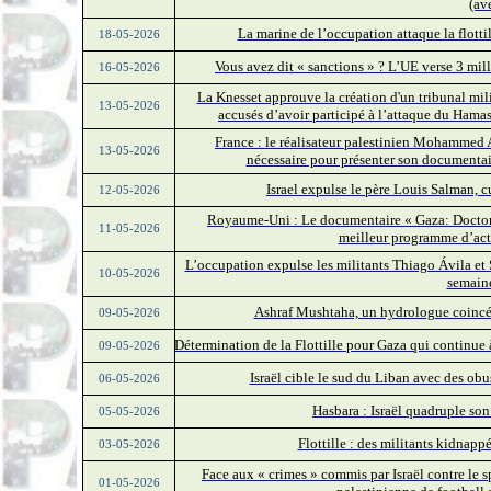
(av
La marine de l’occupation attaque la flott
18-05-2026
Vous avez dit « sanctions » ? L’UE verse 3 mill
16-05-2026
La Knesset approuve la création d'un tribunal mil
13-05-2026
accusés d’avoir participé à l’attaque du Hamas
France : le réalisateur palestinien Mohammed Al
13-05-2026
nécessaire pour présenter son documentai
Israel expulse le père Louis Salman, c
12-05-2026
Royaume-Uni : Le documentaire « Gaza: Doctors 
11-05-2026
meilleur programme d’act
L’occupation expulse les militants Thiago Ávila et S
10-05-2026
semaine
Ashraf Mushtaha, un hydrologue coincé 
09-05-2026
Détermination de la Flottille pour Gaza qui continue
09-05-2026
Israël cible le sud du Liban avec des obu
06-05-2026
Hasbara : Israël quadruple so
05-05-2026
Flottille : des militants kidnappés
03-05-2026
Face aux « crimes » commis par Israël contre le sp
01-05-2026