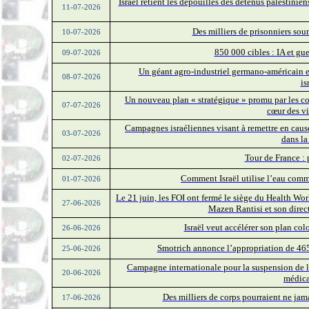
Israël retient les dépouilles des détenus palestinien
11-07-2026
Des milliers de prisonniers soum
10-07-2026
850 000 cibles : IA et gu
09-07-2026
Un géant agro-industriel germano-américain es
08-07-2026
is
Un nouveau plan « stratégique » promu par les col
07-07-2026
cœur des vi
Campagnes israéliennes visant à remettre en cause 
03-07-2026
dans la
Tour de France : 
02-07-2026
Comment Israël utilise l’eau comm
01-07-2026
Le 21 juin, les FOI ont fermé le siège du Health W
27-06-2026
Mazen Rantisi et son direc
Israël veut accélérer son plan co
26-06-2026
Smotrich annonce l’appropriation de 465
25-06-2026
Campagne internationale pour la suspension de l
20-06-2026
médica
Des milliers de corps pourraient ne jama
17-06-2026