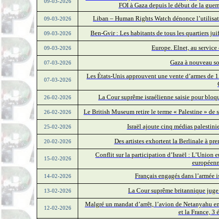
09-03-2026
FOI à Gaza depuis le début de la guer
Liban – Human Rights Watch dénonce l’utilisati
09-03-2026
Ben-Gvir : Les habitants de tous les quartiers ju
09-03-2026
Europe. Elnet, au service 
09-03-2026
Gaza à nouveau so
07-03-2026
Les États-Unis approuvent une vente d’armes de 15
07-03-2026
La Cour suprême israélienne saisie pour bloqu
26-02-2026
Le British Museum retire le terme « Palestine » de s
26-02-2026
Israël ajoute cinq médias palestinien
25-02-2026
Des artistes exhortent la Berlinale à pr
20-02-2026
Conflit sur la participation d’Israël : L’Unio
15-02-2026
européenn
Français engagés dans l’armée i
14-02-2026
La Cour suprême britannique juge i
13-02-2026
Malgré un mandat d’arrêt, l’avion de Netanyahu en ro
12-02-2026
et la France, 3