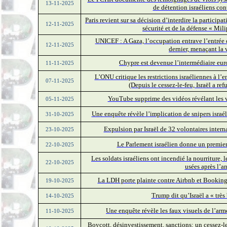
13-11-2025
de détention israéliens con
Paris revient sur sa décision d’interdire la participa
12-11-2025
sécurité et de la défense « Mil
UNICEF : A Gaza, l’occupation entrave l’entrée d
12-11-2025
dernier, menaçant la 
Chypre est devenue l’intermédiaire eur
11-11-2025
L’ONU critique les restrictions israéliennes à l’e
07-11-2025
(Depuis le cessez-le-feu, Israël a re
YouTube supprime des vidéos révélant les vi
05-11-2025
Une enquête révèle l’implication de snipers israél
31-10-2025
Expulsion par Israël de 32 volontaires inter
23-10-2025
Le Parlement israélien donne un premier
22-10-2025
Les soldats israéliens ont incendié la nourriture, 
22-10-2025
usées après l’a
La LDH porte plainte contre Airbnb et Booking.
19-10-2025
Trump dit qu’Israël a « très
14-10-2025
Une enquête révèle les faux visuels de l’armé
11-10-2025
Boycott, désinvestissement, sanctions: un cessez-le