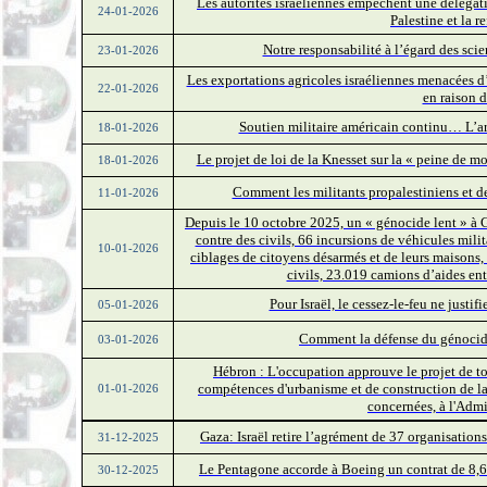
Les autorités israéliennes empêchent une délégati
24-01-2026
Palestine et la 
Notre responsabilité à l’égard des scie
23-01-2026
Les exportations agricoles israéliennes menacées d
22-01-2026
en raison 
Soutien militaire américain continu… L’a
18-01-2026
Le projet de loi de la Knesset sur la « peine de m
18-01-2026
Comment les militants propalestiniens et des
11-01-2026
Depuis le 10 octobre 2025, un « génocide lent » à G
contre des civils, 66 incursions de véhicules mili
10-01-2026
ciblages de citoyens désarmés et de leurs maisons,
civils, 23.019 camions d’aides en
Pour Israël, le cessez-le-feu ne justif
05-01-2026
Comment la défense du génocide 
03-01-2026
Hébron : L'occupation approuve le projet de toi
compétences d'urbanisme et de construction de la
01-01-2026
concernées, à l'Admi
Gaza: Israël retire l’agrément de 37 organisations
31-12-2025
Le Pentagone accorde à Boeing un contrat de 8,6 m
30-12-2025