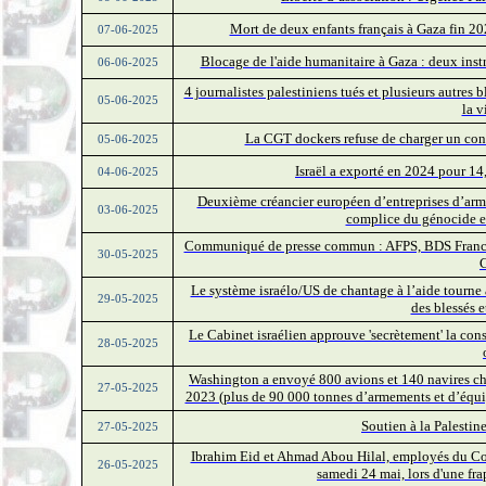
Mort de deux enfants français à Gaza fin 202
07-06-2025
Blocage de l'aide humanitaire à Gaza : deux ins
06-06-2025
4 journalistes palestiniens tués et plusieurs autres 
05-06-2025
la v
La CGT dockers refuse de charger un conte
05-06-2025
Israël a exporté en 2024 pour 14,
04-06-2025
Deuxième créancier européen d’entreprises d’arme
03-06-2025
complice du génocide et
Communiqué de presse commun : AFPS, BDS France, E
30-05-2025
C
Le système israélo/US de chantage à l’aide tourne
29-05-2025
des blessés 
Le Cabinet israélien approuve 'secrètement' la con
28-05-2025
Washington a envoyé 800 avions et 140 navires cha
27-05-2025
2023 (plus de 90 000 tonnes d’armements et d’équip
Soutien à la Palestin
27-05-2025
Ibrahim Eid et Ahmad Abou Hilal, employés du Com
26-05-2025
samedi 24 mai, lors d'une fr