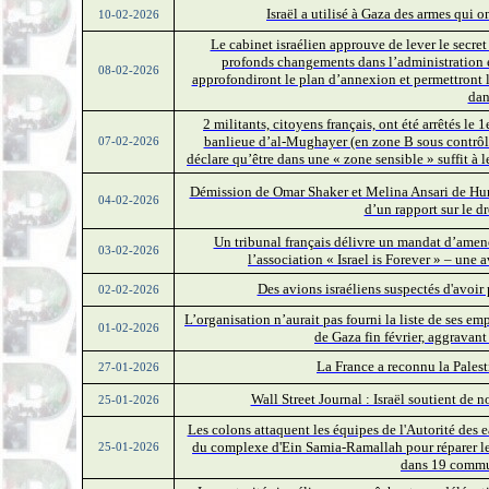
Israël a utilisé à Gaza des armes qui o
10-02-2026
Le cabinet israélien approuve de lever le secret
profonds changements dans l’administration e
08-02-2026
approfondiront le plan d’annexion et permettront 
dan
2 militants, citoyens français, ont été arrêtés le
banlieue d’al-Mughayer (en zone B sous contrôle 
07-02-2026
déclare qu’être dans une « zone sensible » suffit à le
Démission de Omar Shaker et Melina Ansari de Huma
04-02-2026
d’un rapport sur le dr
Un tribunal français délivre un mandat d’amen
03-02-2026
l’association « Israel is Forever » – une 
Des avions israéliens suspectés d'avoir
02-02-2026
L’organisation n’aurait pas fourni la liste de ses e
01-02-2026
de Gaza fin février, aggravant
La France a reconnu la Palest
27-01-2026
Wall Street Journal : Israël soutient de 
25-01-2026
Les colons attaquent les équipes de l'Autorité des 
du complexe d'Ein Samia-Ramallah pour réparer les 
25-01-2026
dans 19 commu