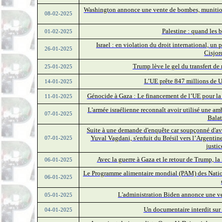
Washington annonce une vente de bombes, munitions 
08-02-2025
Palestine : quand les 
01-02-2025
Israel : en violation du droit international, un p
26-01-2025
Cisjor
Trump lève le gel du transfert de
25-01-2025
L’UE prête 847 millions de U
14-01-2025
Génocide à Gaza : Le financement de l’UE pour la
11-01-2025
L'armée israélienne reconnaît avoir utilisé une am
07-01-2025
Balat
Suite à une demande d'enquête car soupçonné d'avo
Yuval Vagdani,
s'enfuit du Brésil vers l’Arge
ntin
07-01-2025
justi
Avec la guerre à Gaza et le retour de Trump, la
06-01-2025
Le Programme alimentaire mondial (PAM) des Nations 
06-01-2025
L'administration Biden annonce une ven
05-01-2025
Un documentaire interdit sur 
04-01-2025