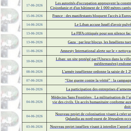
Les autorités d'occupation approuvent la const
17-06-2026
Cisjordanie et d'un bâtiment de 1 000 mètres carré
France : des manifestants bloquent l'accès à Euros
15-06-2026
Le Liban accuse Israël d'avoir pulvé
14-06-2026
La FIFA critiquée pour son silence fac
13-06-2026
Gaza : par leur blocus, les Israéliens tu
13-06-2026
Amnesty International alerte sur le « nettoy
11-06-2026
Liban: un site protégé par l'Unesco dans la vil
10-06-2026
méditerranéen) endomma
L'armée israélienne ordonne la saisie de 1
08-06-2026
“Une guerre contre la vérité” : la campa
07-06-2026
La participation des entreprises d’armeme
04-06-2026
Médecins Sans Frontières : La militarisation de l’
vie des civils. Un accès humanitaire conforme aux
04-06-2026
doit
Nouveau projet de colonisation visant à créer une
04-06-2026
Qalandia au nord-ouest de Jérusalem occu
Nouveau projet israélien visant à interdire l’appel à
03-06-2026