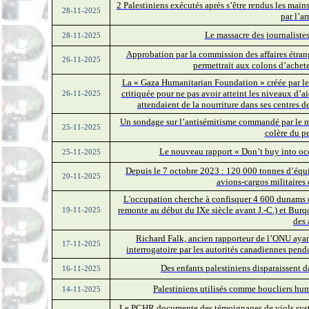
2 Palestiniens exécutés après s’être rendus les mains
28-11-2025
par l’a
Le massacre des journalistes
28-11-2025
Approbation par la commission des affaires étrangè
26-11-2025
permettrait aux colons d’achete
La « Gaza Humanitarian Foundation » créée par les
critiquée pour ne pas avoir atteint les niveaux d’a
26-11-2025
attendaient de la nourriture dans ses centres d
Un sondage sur l’antisémitisme commandé par le mi
25-11-2025
colère du p
Le nouveau rapport « Don’t buy into occ
25-11-2025
Depuis le 7 octobre 2023 : 120 000 tonnes d’équ
20-11-2025
avions-cargos militaires
L'occupation cherche à confisquer 4 600 dunams de
remonte au début du IXe siècle avant J.-C.) et Burqa
19-11-2025
des 
Richard Falk, ancien rapporteur de l’ONU ayant 
17-11-2025
interrogatoire par les autorités canadiennes pend
Des enfants palestiniens disparaissent d
16-11-2025
Palestiniens utilisés comme boucliers huma
14-11-2025
Le PCHR documente des témoignages de viols systém