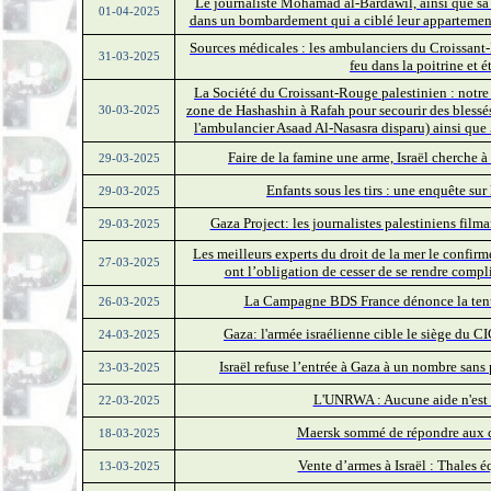
Le journaliste Mohamad al-Bardawil, ainsi que sa f
01-04-2025
dans un bombardement qui a ciblé leur appartement
Sources médicales : les ambulanciers du Croissant-
31-03-2025
feu dans la poitrine et 
La Société du Croissant-Rouge palestinien : notre
zone de Hashashin à Rafah pour secourir des blessé
30-03-2025
l'ambulancier Asaad Al-Nasasra disparu) ainsi qu
Faire de la famine une arme, Israël cherche à
29-03-2025
Enfants sous les tirs : une enquête sur 
29-03-2025
Gaza Project: les journalistes palestiniens film
29-03-2025
Les meilleurs experts du droit de la mer le confirme
27-03-2025
ont l’obligation de cesser de se rendre compli
La Campagne BDS France dénonce la tenue 
26-03-2025
Gaza: l'armée israélienne cible le siège du CI
24-03-2025
Israël refuse l’entrée à Gaza à un nombre sans
23-03-2025
L'UNRWA : Aucune aide n'est e
22-03-2025
Maersk sommé de répondre aux crit
18-03-2025
Vente d’armes à Israël : Thales
13-03-2025