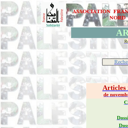
AR
R
Reche
Article
de novembr
C
Doss
Dos