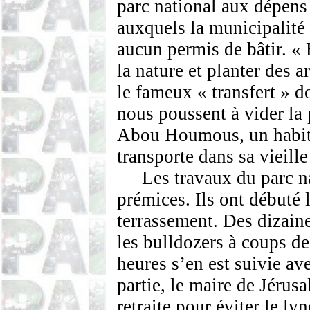
parc national aux dépens 
auxquels la municipalité
aucun permis de bâtir. « 
la nature et planter des a
le fameux « transfert » do
nous poussent à vider la
Abou Houmous, un habit
transporte dans sa vieill
Les travaux du parc n
prémices. Ils ont débuté 
terrassement. Des dizaine
les bulldozers à coups de
heures s’en est suivie ave
partie, le maire de Jérus
retraite pour éviter le l