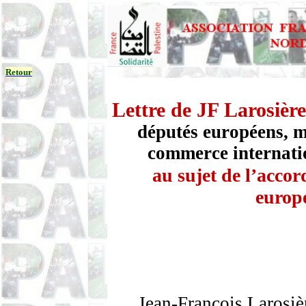
Retour
Lettre de JF
Larosière
députés européens, 
commerce internati
au sujet de l’acco
europé
Jean-François
Larosiè