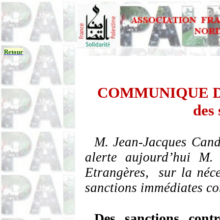
Retour
COMMUNIQUE DE P
des 
M. Jean-Jacques
Cand
alerte aujourd’hui M. 
Etrangères,
sur la néc
sanctions immédiates con
Des sanctions contr