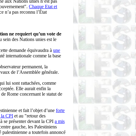
ine aux Nations unies n’est pas
n gouvernement".
Chaque Etat et
ce n’a pas reconnu l’État
ution ne requiert qu’un vote de
 sein des Nations unies est le
e cette demande équivaudra à
une
auté internationale comme la base
observateur permanent, la
travaux de l’Assemblée générale.
s qui lui sont rattachées, comme
eptée. Elle aurait enfin la
ité de Rome concernant le statut de
tinienne et fait l’objet d’une
forte
 la CPI
et au "retour des
 à se présenter devant la CPI
a mis
centre gauche, les Palestiniens
é palestinienne a toutefois annoncé