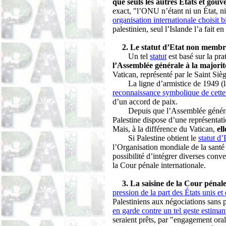
que seuls les autres États et go
exact, "l’ONU n’étant ni un État, n
organisation internationale choisit
palestinien, seul l’Islande l’a fait 
2. Le statut d’Etat non memb
Un tel
statut
est basé sur la pra
l’Assemblée générale à la majorit
Vatican, représenté par le Saint Sièg
La ligne d’armistice de 1949 (l
reconnaissance symbolique de cette
d’un accord de paix.
Depuis que l’Assemblée général
Palestine dispose d’une représentati
Mais, à la différence du Vatican,
el
Si Palestine obtient le
statut d
l’Organisation mondiale de la santé
possibilité d’intégrer diverses conve
la Cour pénale internationale.
3. La saisine de la Cour pénal
pression de la part des États unis et 
Palestiniens aux négociations sans p
en garde contre un tel geste estimant
seraient prêts, par "engagement ora