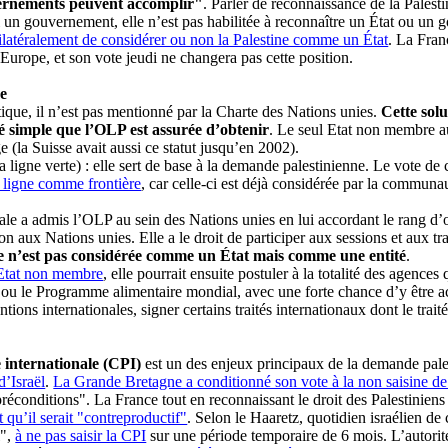
uvernements peuvent accomplir"
. Parler de reconnaissance de la Palest
i un gouvernement, elle n’est pas habilitée à reconnaître un État ou u
 bilatéralement de considérer ou non la Palestine comme un État
. La Fran
en Europe, et son vote jeudi ne changera pas cette position.
re
tique, il n’est pas mentionné par la Charte des Nations unies.
Cette sol
é simple que l’OLP est assurée d’obtenir
. Le seul Etat non membre au
e (la Suisse avait aussi ce statut jusqu’en 2002).
a ligne verte) : elle sert de base à la demande palestinienne. Le vote d
 ligne comme frontière
, car celle-ci est déjà considérée par la commun
e a admis l’OLP au sein des Nations unies en lui accordant le rang d’
on aux Nations unies. Elle a le droit de participer aux sessions et aux 
le n’est pas considérée comme un État mais comme une entité
.
’Etat non membre
, elle pourrait ensuite postuler à la totalité des agence
 ou le Programme alimentaire mondial, avec une forte chance d’y être acc
ntions internationales, signer certains traités internationaux dont le tra
e internationale (CPI)
est un des enjeux principaux de la demande pales
d’Israël
.
La Grande Bretagne a conditionné son vote à la non saisine de
réconditions". La France tout en reconnaissant le droit des Palestiniens
 qu’il serait "contreproductif"
. Selon le Haaretz, quotidien israélien de 
l",
à ne pas saisir la CPI
sur une période temporaire de 6 mois. L’autorit