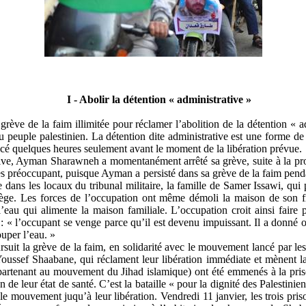
I - Abolir la détention « administrative »
grève de la faim illimitée pour réclamer l’abolition de la détention « 
u peuple palestinien. La détention dite administrative est une forme d
cé quelques heures seulement avant le moment de la libération prévue.
ive,
Ayman
Sharawneh
a momentanément arrêté sa grève, suite à la pr
rès préoccupant, puisque
Ayman
a persisté dans sa grève de la faim pend
e dans les locaux du tribunal militaire, la famille de Samer
Issawi
, qui
siège. Les forces de l’occupation ont même démoli la maison de son 
l’eau qui alimente la maison familiale. L’occupation croit ainsi faire p
 l’occupant se venge parce qu’il est devenu impuissant. Il a donné ord
uper l’eau. »
suit la grève de la faim, en solidarité avec le mouvement lancé par les
Youssef
Shaabane
, qui réclament leur libération immédiate et mènent l
appartenant au mouvement du Jihad islamique) ont été emmenés à la pri
on de leur état de santé. C’est la bataille « pour la dignité des Palestinie
re le mouvement
juqu’à
leur libération. Vendredi 11 janvier, les trois pri