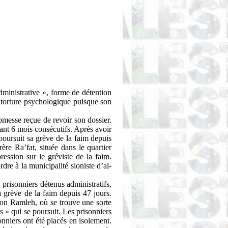
administrative », forme de détention
e torture psychologique puisque son
omesse reçue de revoir son dossier.
ant 6 mois consécutifs. Après avoir
 poursuit sa grève de la faim depuis
frère
Ra’fat
, située dans le quartier
ression sur le gréviste de la faim.
re à la municipalité sioniste d’al-
 prisonniers détenus administratifs,
a grève de la faim depuis 47 jours.
son Ramleh, où se trouve une sorte
ns » qui se poursuit. Les prisonniers
sonniers ont été placés en isolement.