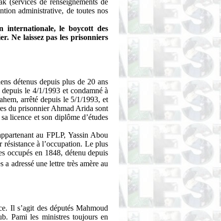
ak
(services de renseignements de
ention administrative, de toutes nos
 internationale, le boycott des
er. Ne laissez pas les prisonniers
niens détenus depuis plus de 20 ans
 depuis le 4/1/1993 et condamné à
ahem
, arrêté depuis le 5/1/1993, et
rères du prisonnier Ahmad
Arida
sont
sa licence et son diplôme d’études
 appartenant au FPLP,
Yassin
Abou
r résistance à l’occupation. Le plus
ires occupés en 1848, détenu depuis
 a adressé une lettre très amère au
ce. Il s’agit des députés Mahmoud
ub
.
Pami
les ministres toujours en