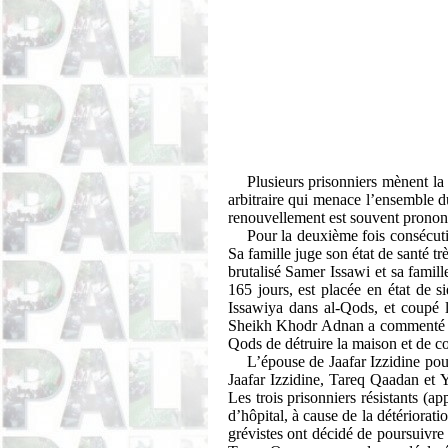
Plusieurs prisonniers mènent la 
arbitraire qui menace l’ensemble d
renouvellement est souvent pronon
Pour la deuxième fois consécut
Sa famille juge son état de santé t
brutalisé Samer
Issawi
et sa famill
165 jours, est placée en état de 
Issawiya
dans al-
Qods
, et coupé 
Sheikh
Khodr
Adnan a commenté : «
Qods
de détruire la maison et de co
L’épouse de
Jaafar
Izzidine
pour
Jaafar
Izzidine
,
Tareq
Qaadan
et 
Les trois prisonniers résistants (
d’hôpital, à cause de la détériorati
grévistes ont décidé de poursuiv