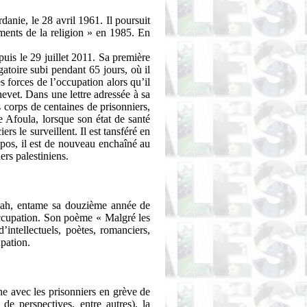
rdanie, le 28 avril 1961. Il poursuit
nts de la religion » en 1985. En
puis le 29 juillet 2011. Sa première
gatoire subi pendant 65 jours, où il
es forces de l’occupation alors qu’il
evet. Dans une lettre adressée à sa
 corps de centaines de prisonniers,
e
Afoula
, lorsque son état de santé
iers le surveillent. Il est
tansféré
en
repos, il est de nouveau enchaîné au
ers palestiniens.
lah, entame sa douzième année de
occupation. Son poème « Malgré les
’intellectuels, poètes, romanciers,
upation.
ne avec les prisonniers en grève de
 de perspectives, entre autres), la