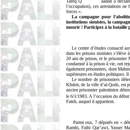
Tareq
Q
aadan
a déclaré
l’occupation), ces arrestations ne 
forces ».
La campagne pour l’abolition
institutions sionistes, la campag
mourir ! Participez à la bataille 
Le centre d’études consacré aux
dans les prisons sionistes s’élève
20 ans de prison, et le prisonni
condamné à la prison à vie, ont rej
également prisonniers, dont Mah
supérieures en études politiques. Il e
Le nombre de prisonniers déten
Khdeir
, de la ville d’al-
Qods
, est 
ancien prisonnier palestinien déte
le 6/1/1983. A l’occasion du début
Fateh
, auquel il appartient.
Parmi eux, 7 députés en « dét
Ramhi
, Fathi
Qar’awi
, Yasser M