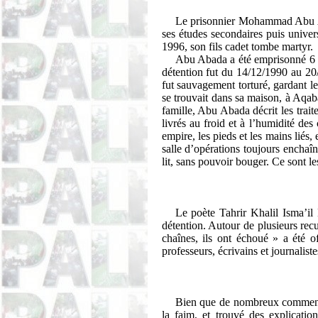
Le prisonnier Mohammad Abu A
ses études secondaires puis univers
1996, son fils cadet tombe martyr.
Abu Abada a été emprisonné 6 foi
détention fut du 14/12/1990 au 20/3
fut sauvagement torturé, gardant le
se trouvait dans sa maison, à Aqab
famille, Abu Abada décrit les trai
livrés au froid et à l’humidité des
empire, les pieds et les mains liés, e
salle d’opérations toujours enchaîn
lit, sans pouvoir bouger. Ce sont le
Le poète
Tahrir
Khalil
Isma’il
détention. Autour de plusieurs recu
chaînes, ils ont échoué » a été of
professeurs, écrivains et journaliste
Bien que de nombreux commentate
la faim, et trouvé des explication