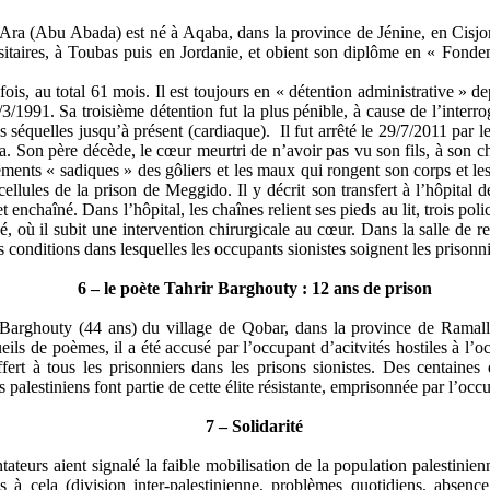
ra (Abu Abada) est né à Aqaba, dans la province de
Jénine
, en Cisjo
itaires, à
Toubas
puis en Jordanie, et
obient
son diplôme en « Fondeme
s, au total 61 mois. Il est toujours en « détention administrative » de
/1991. Sa troisième détention fut la plus pénible, à cause de l’interro
s séquelles jusqu’à présent (cardiaque).
Il fut arrêté le 29/7/2011 par l
a. Son père décède, le cœur meurtri de n’avoir pas vu son fils, à son ch
tements « sadiques » des
gôliers
et les maux qui rongent son corps et les
 cellules de la prison de
Meggido
. Il y décrit son transfert à l’hôpital
d
t enchaîné. Dans l’hôpital, les chaînes relient ses pieds au lit, trois polic
é, où il subit une intervention chirurgicale au cœur. Dans la salle de 
s conditions dans lesquelles les occupants sionistes soignent les prisonni
6 – le poète
Tahrir
Barghouty
: 12 ans de prison
Barghouty
(44 ans) du village de
Qobar
, dans la province de Ramal
eils de poèmes, il a été accusé par l’occupant d’
acitvités
hostiles à l’
fert à tous les prisonniers dans les prisons sionistes. Des centaines d
s palestiniens font partie de cette élite résistante, emprisonnée par l’occ
7 – Solidarité
urs aient signalé la faible mobilisation de la population palestinien
s à cela (division inter-palestinienne, problèmes quotidiens, absence