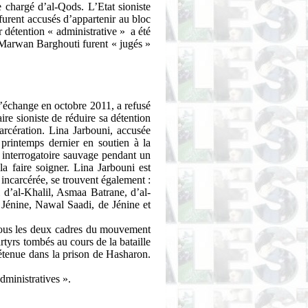
e chargé d’al-
Qods
. L’Etat sioniste
s furent accusés d’appartenir au bloc
 détention « administrative »
a été
Marwan
Barghouti
furent « jugés »
 d’échange en octobre 2011, a refusé
ire sioniste de réduire sa détention
carcération. Lina
Jarbouni
, accusée
printemps dernier en soutien à la
 interrogatoire sauvage pendant un
la faire soigner. Lina
Jarbouni
est
 incarcérée, se trouvent également :
i
d’al-Khalil, Asmaa
Batrane
, d’al-
e
Jénine
, Nawal Saadi, de
Jénine
et
ous les deux cadres du mouvement
rtyrs tombés au cours de la bataille
étenue dans la prison de
Hasharon
.
dministratives ».