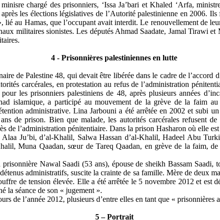
n
minisre
chargé des prisonniers, ‘Issa
Ja’bari
et Khaled ‘
Arfa
, ministr
 après les élections législatives de l’Autorité palestinienne en 2006. Il
, lié au Hamas, que l’occupant avait interdit. Le renouvellement de leur
unaux militaires sionistes. Les députés Ahmad
Saadate
, Jamal
Tirawi
et
taires.
4 - Prisonnières palestiniennes en lutte
inaire de Palestine 48, qui devait être libérée dans le cadre de l’accord
orités carcérales, en protestation au refus de l’administration pénitentia
l pour les prisonniers palestiniens de 48, après plusieurs années d’in
ad islamique, a participé au mouvement de la grève de la faim au 
étention administrative. Lina
Jarbouni
a été arrêtée en 2002 et subi un
ns de prison. Bien que malade, les autorités carcérales refusent de 
ès de l’administration pénitentiaire. Dans la prison
Hasharon
où elle est
,
Alaa
Ju’bi
, d’al-Khalil,
Salwa
Hassan d’al-Khalil,
Hadeel
Abu
Turk
halil,
Muna
Qaadan
, sœur de
Tareq
Qaadan
, en grève de la faim, d
e la prisonnière Nawal Saadi (53 ans), épouse de
sheikh
Bassam Saadi, t
 détenus administratifs, suscite la crainte de sa famille. Mère de deux ma
ffre de tension élevée. Elle a été arrêtée le 5 novembre 2012 et est d
né la séance de son « jugement ».
urs de l’année 2012, plusieurs d’entre elles en tant que « prisonnières a
5 – Portrait