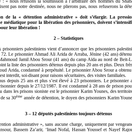
 : « nous refusons la soumission à l’arbitraire des hommes du
Shab
fixent pas notre destinée, nous ne plierons pas, nous refuserons la dét
 de la « détention administrative » doit s’élargir. La pression
ne médiatique pour la libération des prisonniers, doivent s’intensifi
pour leur libération !
2 – Statistiques
 prisonniers palestiniens vient d’annoncer que les prisonniers palesti
 à 72. Le prisonnier Ahmad Ali
Arida
de
Arraba
,
Jénine
(42 ans) détenu
er Mahmoud Jamil Abou
Srour
(41 ans) du camp Aïda au nord de
Beit
-
L
oint la liste des prisonniers détenus depuis plus 20 ans et plus. Deux f
moud
Arida
, condamné à perpétuité. Le prisonnier Abou
Srour
a obtenu 
st interdit, soi-disant pour raisons sécuritaires, des visites familiales.
us depuis 25 ans et plus s’est élevé à 23 prisonniers. Le prisonnier
prisonnier depuis le 27/12/1987. Il est condamné à 28 ans de prison pou
nu dans les prisons sioniste est le prisonnier Karim Younes, des territo
ème
 de sa 30
année de détention, le doyen des prisonniers Karim Younes
3 – 12 députés palestiniens toujours détenus
ention administrative », sans aucune charge, uniquement par vengean
ansour,
Bassem
Za’arir
, ‘Imad
Nofal
, Hassan Youssef et Nayef
Rajo