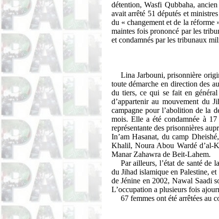
détention, Wasfi
Qubbaha
, ancie
avait arrêté 51 députés et ministres
du « changement et de la réforme »
maintes fois prononcé par les trib
et condamnés par les tribunaux mili
Lina
Jarbouni
, prisonnière orig
toute démarche en direction des aut
du tiers, ce qui se fait en généra
d’appartenir au mouvement du Jih
campagne pour l’abolition de la d
mois. Elle a été condamnée à 17 a
représentante des prisonnières aupr
In’am
Hasanat
, du camp
Dheishé
Khalil,
Noura
Abou
Wardé
d’al-K
Manar
Zahawra
de
Beit
-
Lahem
.
Par ailleurs, l’état de santé d
du Jihad islamique en Palestine, et
de
Jénine
en 2002, Nawal Saadi sou
L’occupation a plusieurs fois ajour
67 femmes ont été arrêtées au co