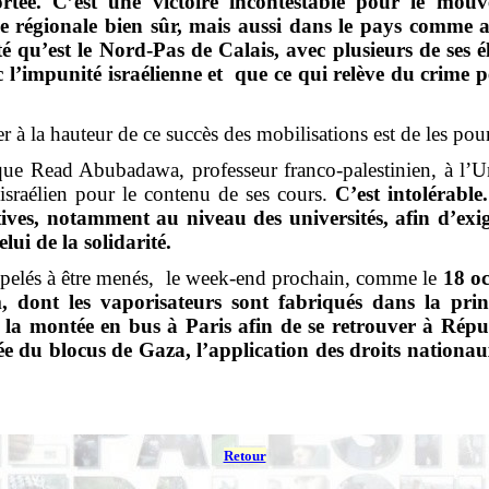
rtée. C’est une victoire incontestable pour le mou
le régionale bien sûr, mais aussi dans le pays comme a
ité qu’est le Nord-Pas de Calais, avec plusieurs de ses 
 l’impunité israélienne et
que ce qui relève du crime pe
 à la hauteur de ce succès des mobilisations est de les pou
e que Read
Abubadawa
, professeur franco-palestinien, à l’U
israélien pour le contenu de ses cours.
C’est intolérabl
iatives, notamment au niveau des universités, afin d’exi
lui de la solidarité.
pelés à être menés,
le week-end prochain, comme le
18 o
m
, dont les vaporisateurs sont fabriqués dans la princ
 la montée en bus à Paris afin de se retrouver à Répub
vée du blocus de Gaza, l’application des droits nationa
Retour