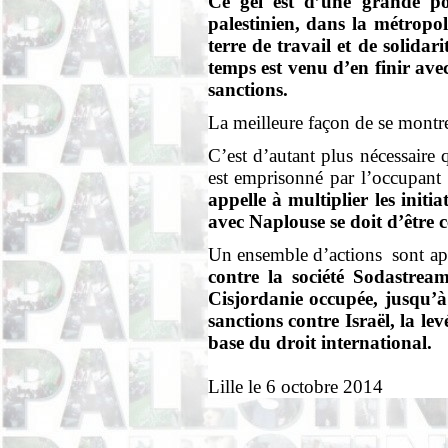
Ce gel est d’une grande po
palestinien, dans la métropo
terre de travail et de solidar
temps est venu d’en finir avec
sanctions.
La meilleure façon de se montrer
C’est d’autant plus nécessair
est emprisonné par l’occupant 
appelle à multiplier les init
avec Naplouse se doit d’être ce
Un ensemble d’actions
sont ap
contre la société
Sodastrea
Cisjordanie occupée, jusqu’à
sanctions contre Israël, la le
base du droit international.
Lille le 6 octobre 2014