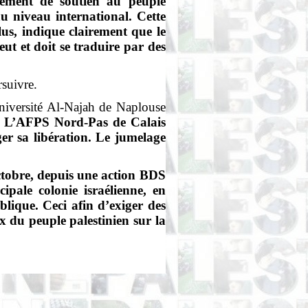
vement de soutien au peuple
u niveau international. Cette
élus, indique clairement que le
ut et doit se traduire par des
rsuivre.
niversité Al-
Najah
de Naplouse
e. L’AFPS Nord-Pas de Calais
ger sa libération. Le jumelage
ctobre, depuis une action BDS
ipale colonie israélienne, en
lique. Ceci afin d’exiger des
ux du peuple palestinien sur la