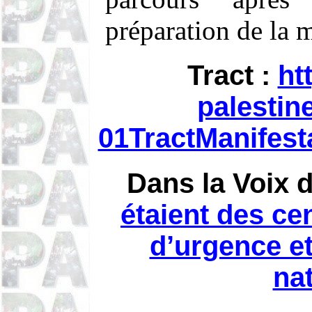
préparation de la m
Tract :
ht
palestin
01TractManifest
Dans la Voix 
étaient des cen
d’urgence e
nat