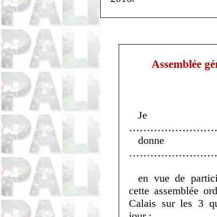
Assemblée gé
Je s
……………………
donne
……………………
en vue de partic
cette assemblée or
Calais sur les 3 qu
jour :