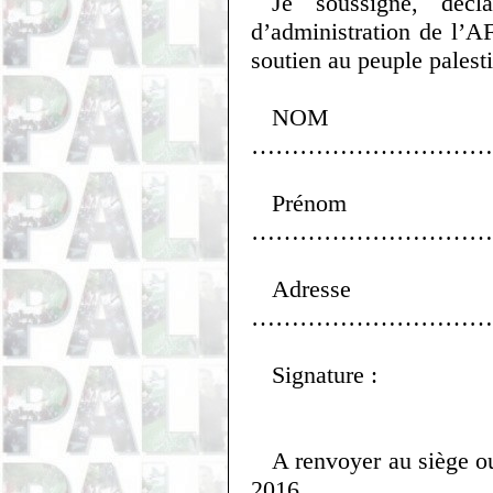
Je soussigné, décla
d’administration de l’
soutien au peuple palest
N
…………………………
Pré
………………………
Adr
…………………………
Signature :
A renvoyer au siège ou
2016.