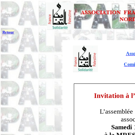
Retour
Asso
Comit
Invitation à 
L’assemblée 
assoc
Samedi 
à la MRE