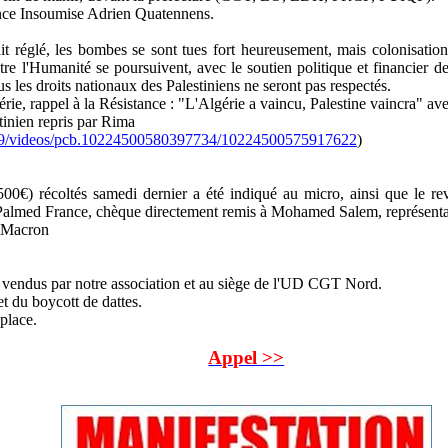
nce Insoumise Adrien Quatennens.
it réglé, les bombes se sont tues fort heureusement, mais colonisation
ntre l'Humanité se poursuivent, avec le soutien politique et financier 
us les droits nationaux des Palestiniens ne seront pas respectés.
rie, rappel à la Résistance : "L'Algérie a vaincu, Palestine vaincra" ave
tinien repris par Rima
89/videos/pcb.10224500580397734/10224500575917622
)
0€) récoltés samedi dernier a été indiqué au micro, ainsi que le r
 Palmed France, chèque directement remis à Mohamed Salem, représent
à Macron
s vendus par notre association et au siège de l'UD CGT Nord.
 et du boycott de dattes.
place.
Appel >>