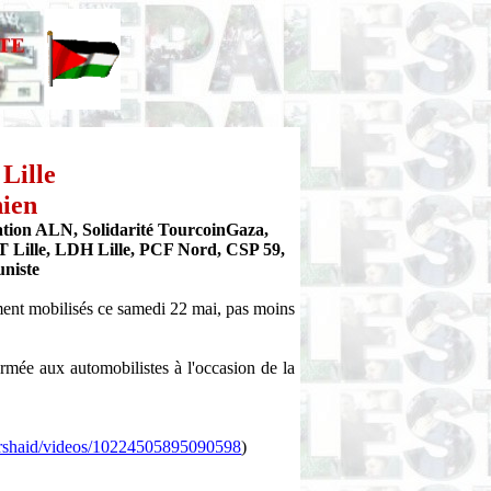
Lille
nien
tion ALN, Solidarité TourcoinGaza,
T Lille, LDH Lille, PCF Nord, CSP 59,
niste
tement mobilisés ce samedi 22 mai, pas moins
rmée aux automobilistes à l'occasion de la
urshaid/videos/10224505895090598
)