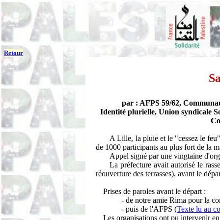
Retour
Sa
par : AFPS 59/62, Communaut
Identité plurielle, Union syndica
Co
A Lille, la pluie et le "cessez le f
de 1000 participants au plus fort de la m
Appel signé par une vingtaine d'orga
La préfecture avait autorisé le ra
réouverture des terrasses), avant le dépa
Prises de paroles avant le départ :
- de notre amie Rima pour la c
- puis de l'AFPS (
Texte lu au c
Les organisations ont pu intervenir 