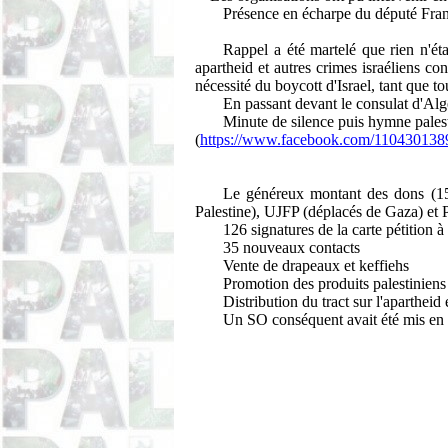
Présence en écharpe du député Fra
Rappel a été martelé que rien n'éta
apartheid et autres crimes israéliens co
nécessité du boycott d'Israel, tant que to
En passant devant le consulat d'Algé
Minute de silence puis hymne pales
(
https://www.facebook.com/11043013
Le généreux montant des dons (150
Palestine), UJFP (déplacés de Gaza) et
126 signatures de la carte pétition 
35 nouveaux contacts
Vente de drapeaux et keffiehs
Promotion des produits palestinien
Distribution du tract sur l'apartheid
Un SO conséquent avait été mis en 