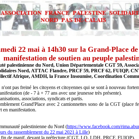
medi 22 mai à 14h30 sur la Grand-Place de 
manifestation de soutien au peuple palesti
é palestinienne du Nord, Union Départementale CGT 59, Associa
le Solidaires Nord, ATTAC Flandre, PRCF 59, PRCF 62, FUIQP, CN
llectif Afrique, AMDH, la France Insoumise, Coordination Commu
eu" n'ont pas freiné les citoyens et citoyennes qui se sont à nouveau for
anifestation (de - 7 à + 77 ans avec une jeunesse très présente).
nisations, associations, syndicats et partis.
ssemblement Grand'Place avec 2 camionnettes sono de la CGT (place fe
rt en manifestation.
ommunauté palestinienne du Nord (
https://www.facebook.com/rima.ab
ours du rassemblement du 22 mai 2021 à Lille
)
en fin de manif, devant la préfecture (CGT, LO, LDH, PRCF, FUIQP).