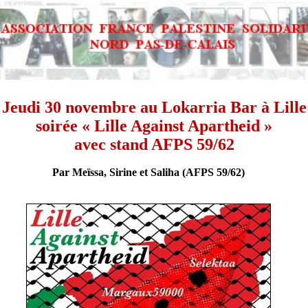
Jeudi 30 novembre au Lokarria Bar à Lille
soirée « Lille Against Apartheid »
avec stand AFPS 59/62
Par Meïssa, Sirine et Saliha (AFPS 59/62)