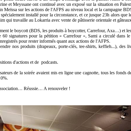
e et Meyssane ont continué avec un exposé sur la situation en Palestine,
nfin Meïssa sur les actions de l'AFPS au niveau local et la campagne B
 spécialement installé pour la circonstance, et ce jusque 23h alors que 
m qui travaille au Lokarria avec vente de pâtisserie orientale et gâteau
ment le boycott (BDS, les produits à boycotter, Carrefour, Axa…) et le
 60 signatures pour la pétition « Carrefour », Sami a circulé dans le b
nregistrés pour rester informés quant aux actions de l'AFPS.
ndre nos produits (drapeaux, porte-clés, tee-shirts, keffieh...), des l
itions d'actions et de
podcasts.
sateurs de la soirée avaient mis en ligne une cagnotte, tous les fonds de
 10%.
association… Réussie… A renouveler !