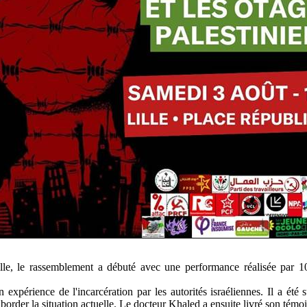
le, le rassemblement a débuté avec une performance réalisée par 10
expérience de l'incarcération par les autorités israéliennes. Il a été
border la situation actuelle. Le docteur Khaled a ensuite livré son témo