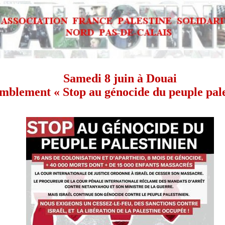
Samedi 8 juin à Douai
mblement « Stop au génocide du peuple pale