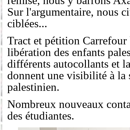
remise, nous y barrons Axa
S
ur l'argumentaire,
nous
c
ciblées...
Tract et pétition Carrefou
libération des enfants pale
différents autocollants et l
donnent
une
visibilité à la
palestinien.
Nombreux nouveaux contact
des étudiantes.