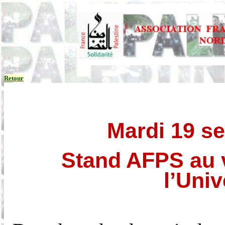
Retour
Mardi 19 se
Stand AFPS
au
l’
U
niv