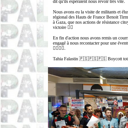
dit qu'ils espéraient nous revoir très vite.
Nous avons eu la visite de militants et él
régional des Hauts de France Benoit Tirma
à Gaza, que nos actions de résistance cito
victoire ✌🏽
En fin d'action nous avons remis un courri
engagé à nous recontacter pour une évent
✊🏽✊🏽.
Tahia Falastin 🇵🇸🇵🇸🇵🇸 Boycott tot