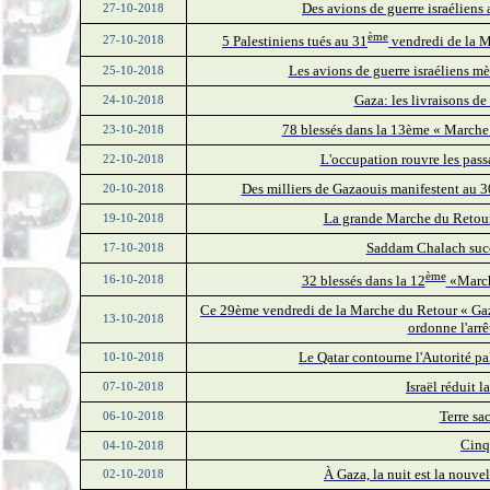
Des avions de guerre israéliens 
27-10-2018
ème
5 Palestiniens tués au 31
vendredi de la Ma
27-10-2018
Les avions de guerre israéliens mè
25-10-2018
Gaza: les livraisons de 
24-10-2018
78 blessés dans la 13ème « Marche 
23-10-2018
L'occupation rouvre les pas
22-10-2018
Des milliers de Gazaouis manifestent au 
20-10-2018
La grande Marche du Retour,
19-10-2018
Saddam Chalach succ
17-10-2018
ème
32 blessés dans la 12
«Marche
16-10-2018
Ce 29ème vendredi de la Marche du Retour « Gaza 
13-10-2018
ordonne l'arrê
Le Qatar contourne l'Autorité pa
10-10-2018
Israël réduit 
07-10-2018
Terre sac
06-10-2018
Cinq
04-10-2018
À Gaza, la nuit est la nouvel
02-10-2018