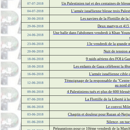
Un Palestinien tué et des centaines de ble
07-07-2018
L’armée israélienne blesse trois Pale
04-07-2018
Les navires de la Flottille de l
30-06-2018
Deux martyrs et 415 
29-06-2018
Une balle dans l'abdomen vendredi à Khan Youne
24-06-2018
13e vendredi de la grande m
23-06-2018
Nuit de tension 
20-06-2018
9 raids aériens des FOI à Ga
18-06-2018
Les enfants de Gaza célèbrent la fêt
18-06-2018
L'armée israélienne cible 
16-06-2018
Témoignage de la responsable du "Centre 
12-06-2018
au nord d
4 Palestiniens tués et plus de 600 ble
09-06-2018
La Flottille de la Liberté à la
07-06-2018
Le convoi Miles
06-06-2018
Chagrin et douleur pour Razan al-Najjar
03-06-2018
Silence, on tue
01-06-2018
Préparations pour ce 10ème vendredi de la March