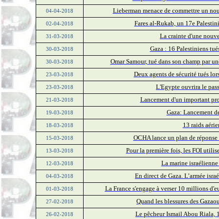
Lieberman menace de commettre un nouv
04-04-2018
Fares al-Rukab, un 17e Palestin
02-04-2018
La crainte d'une nouve
31-03-2018
Gaza : 16 Palestiniens tué
30-03-2018
Omar Samour, tué dans son champ par une
30-03-2018
Deux agents de sécurité tués lors
23-03-2018
L'Egypte ouvrira le pas
23-03-2018
Lancement d'un important proj
21-03-2018
Gaza: Lancement de
19-03-2018
13 raids aéri
18-03-2018
OCHA lance un plan de réponse h
15-03-2018
Pour la première fois, les FOI util
13-03-2018
La marine israélienne
12-03-2018
En direct de Gaza. L’armée isra
04-03-2018
La France s'engage à verser 10 millions d'e
01-03-2018
Quand les blessures des Gazaou
27-02-2018
Le pêcheur Ismail Abou Riala, 1
26-02-2018