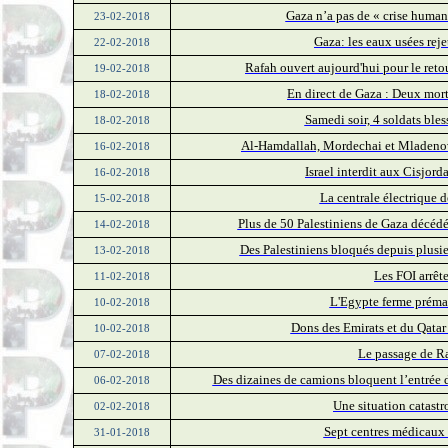
Gaza n’a pas de « crise humani
23-02-2018
Gaza: les eaux usées reje
22-02-2018
Rafah ouvert aujourd'hui pour le reto
19-02-2018
En direct de Gaza : Deux mort
18-02-2018
Samedi soir, 4 soldats ble
18-02-2018
Al-Hamdallah, Mordechai et Mladenov 
16-02-2018
Israel interdit aux Cisjord
16-02-2018
La centrale électrique d
15-02-2018
Plus de 50 Palestiniens de Gaza décédé
14-02-2018
Des Palestiniens bloqués depuis plusieu
13-02-2018
Les FOI arrêt
11-02-2018
L'Egypte ferme prémat
10-02-2018
Dons des Emirats et du Qatar 
10-02-2018
Le passage de Ra
07-02-2018
Des dizaines de camions bloquent l’entrée d
06-02-2018
Une situation catast
02-02-2018
Sept centres médicaux 
31-01-2018