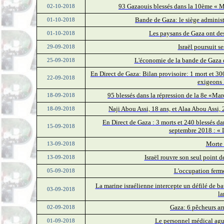
93 Gazaouis blessés dans la 10ème « Ma
02-10-2018
Bande de Gaza: le siège adminis
01-10-2018
Les paysans de Gaza ont des
01-10-2018
Israël poursuit s
29-09-2018
L'économie de la bande de Gaza e
25-09-2018
En Direct de Gaza: Bilan provisoire: 1 mort et 3
22-09-2018
exigeons 
95 blessés dans la répression de la 8e «Ma
18-09-2018
Naji Abou Assi, 18 ans, et Alaa Abou Assi, 2
18-09-2018
En Direct de Gaza : 3 morts et 240 blessés d
15-09-2018
septembre 2018 : « L
Morte 
13-09-2018
Israël rouvre son seul point 
13-09-2018
L'occupation ferm
05-09-2018
La marine israélienne intercepte un défilé de ba
03-09-2018
la
Gaza: 6 pêcheurs arr
02-09-2018
Le personnel médical ague
01-09-2018