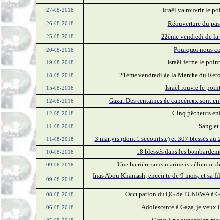
Israël va rouvrir le p
27-08-2018
Réouverture du pass
26-08-2018
22ème vendredi de la 
25-08-2018
Pourquoi nous co
20-08-2018
Israël ferme le poi
19-08-2018
21ème vendredi de la Marche du Retour
18-08-2018
Israël rouvre le poi
15-08-2018
Gaza: Des centaines de cancéreux sont en 
12-08-2018
Cinq pêcheurs enl
12-08-2018
Sang et
11-08-2018
3 martyrs (dont 1 secouriste) et 307 blessés au
11-08-2018
18 blessés dans les bombardeme
10-08-2018
Une barrière sous-marine israélienne d
09-08-2018
Inas Abou Khamash, enceinte de 9 mois, et sa fil
09-08-2018
Occupation du QG de l'UNRWA à Gaz
08-08-2018
Adolescente à Gaza, je veux 
06-08-2018
Gaza: Une exposition mont