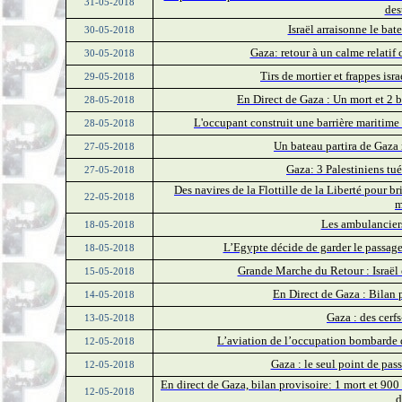
31-05-2018
des
Israël arraisonne le bat
30-05-2018
Gaza: retour à un calme relatif 
30-05-2018
Tirs de mortier et frappes isr
29-05-2018
En Direct de Gaza : Un mort et 2 
28-05-2018
L'occupant construit une barrière maritime
28-05-2018
Un bateau partira de Gaza 
27-05-2018
Gaza: 3 Palestiniens t
27-05-2018
Des navires de la Flottille de la Liberté pour b
22-05-2018
m
Les ambulanciers
18-05-2018
L’Egypte décide de garder le passag
18-05-2018
Grande Marche du Retour : Israël
15-05-2018
En Direct de Gaza : Bilan 
14-05-2018
Gaza : des cerfs
13-05-2018
L’aviation de l’occupation bombarde d
12-05-2018
Gaza : le seul point de pas
12-05-2018
En direct de Gaza, bilan provisoire: 1 mort et 90
12-05-2018
d