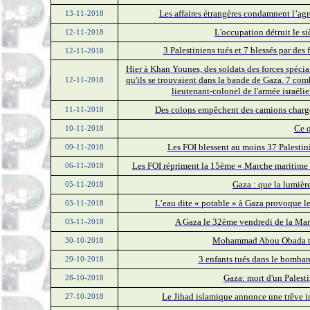
Les affaires étrangères condamnent l’agr
13-11-2018
L'occupation détruit le s
12-11-2018
3 Palestiniens tués et 7 blessés par des
12-11-2018
Hier à Khan Younes, des soldats des forces spéciale
qu'ils se trouvaient dans la bande de Gaza. 7 co
12-11-2018
lieutenant-colonel de l'armée israélie
Des colons empêchent des camions chargés
11-11-2018
Ce 
10-11-2018
Les FOI blessent au moins 37 Palesti
09-11-2018
Les FOI répriment la 15ème « Marche maritime »
06-11-2018
Gaza : que la lumièr
05-11-2018
L’eau dite « potable » à Gaza provoque l
03-11-2018
A Gaza le 32ème vendredi de la Marc
03-11-2018
Mohammad Abou Obada tué
30-10-2018
3 enfants tués dans le bombard
29-10-2018
Gaza: mort d'un Palestin
28-10-2018
Le Jihad islamique annonce une trêve im
27-10-2018