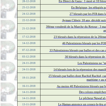
En Direct de Gaza : 1 mort et 10 ble
28-12-2018
En Belgique, les réfugiés p
25-12-2018
27 blessés par les FOI dans
24-12-2018
Ayman Chbeir, 18 ans, décédé suite
22-12-2018
39ème vendredi de la Marche du Retour : 3 mart
21-12-2018
a
23 blessés dans la répression de la 20èm
17-12-2018
46 Palestiniens blessés par les F
14-12-2018
33 Palestiniens blessés par balles et des cas
07-12-2018
30 blessés dans la répression de
03-12-2018
Les Palestiniens ne "m
24-11-2018
14 blessés lors de la répression des man
24-11-2018
25 blessés par balles dont Rachid Rachid, c
19-11-2018
maritime » au 
Au moins 40 Palestiniens blessés par b
16-11-2018
Des colons empêchent
14-11-2018
Le pêcheur Nawaf al-A
14-11-2018
Le Hamas annonce un cessez-le-feu av
13-11-2018