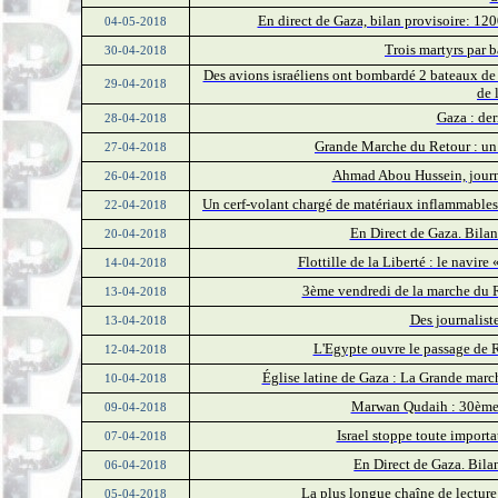
En direct de Gaza, bilan provisoire: 120
04-05-2018
Trois martyrs par 
30-04-2018
Des avions israéliens ont bombardé 2 bateaux de la
29-04-2018
de 
Gaza : derr
28-04-2018
Grande Marche du Retour : un v
27-04-2018
Ahmad Abou Hussein, journal
26-04-2018
Un cerf-volant chargé de matériaux inflammables 
22-04-2018
En Direct de Gaza. Bilan
20-04-2018
Flottille de la Liberté : le navire
14-04-2018
3ème vendredi de la marche du Re
13-04-2018
Des journaliste
13-04-2018
L'Egypte ouvre le passage de R
12-04-2018
Église latine de Gaza : La Grande marc
10-04-2018
Marwan Qudaih : 30ème 
09-04-2018
Israel stoppe toute import
07-04-2018
En Direct de Gaza. Bilan
06-04-2018
La plus longue chaîne de lecture
05-04-2018