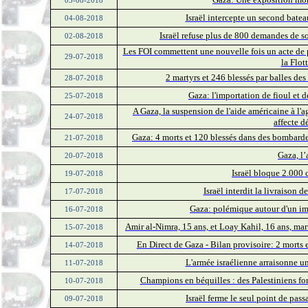
05-08-2018
Israël intercepte un second batea
04-08-2018
Israël refuse plus de 800 demandes de s
02-08-2018
Les FOI commettent une nouvelle fois un acte de p
29-07-2018
la Flott
2 martyrs et 246 blessés par balles d
28-07-2018
Gaza: l'importation de fioul et d
25-07-2018
A Gaza, la suspension de l'aide américaine à l
24-07-2018
affecte dé
Gaza: 4 morts et 120 blessés dans des bombardem
21-07-2018
Gaza, l’
20-07-2018
Israël bloque 2.000 
19-07-2018
Israël interdit la livraison 
17-07-2018
Gaza: polémique autour d'un im
16-07-2018
Amir al-Nimra, 15 ans, et Loay Kahil, 16 ans, ma
15-07-2018
En Direct de Gaza - Bilan provisoire: 2 morts
14-07-2018
L'armée israélienne arraisonne un
11-07-2018
Champions en béquilles : des Palestiniens fo
10-07-2018
Israël ferme le seul point de pa
09-07-2018