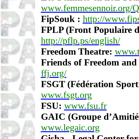
www.femmesennoir.org/Q
FipSouk :
http://www.fip
FPLP (Front Populaire de
http://pflp.ps/english/
Freedom Theatre:
www.t
Friends of Freedom and J
ffj.org/
FSGT (Fédération Sporti
www.fsgt.org
FSU:
www.fsu.fr
GAIC (Groupe d’Amitié 
www.legaic.org
Gisha
- Legal Center f