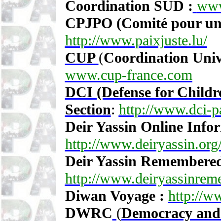
Coordination SUD :
www
CPJPO (Comité pour une 
http://www.paixjuste.lu/
CUP
(
Coordination Unive
www.cup-france.com
DCI (Defense for Childre
Section
:
http://www.dci-pa
Deir Yassin Online Info
http://www.deiryassin.org
Deir Yassin Remembere
http://www.deiryassinrem
Diwan Voyage :
http://w
DWRC
(
Democracy and 