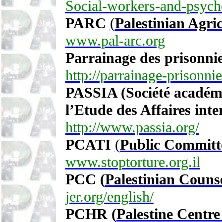
Social-workers-and-psyc
PARC
(
Palestinian Agri
www.pal-arc.org
Parrainage des prisonnier
http://parrainage-prisonnie
PASSIA (Société académi
l’Etude des Affaires inte
http://www.passia.org/
PCATI
(
Public Committe
www.stoptorture.org.il
PCC (
Palestinian Counse
jer.org/english/
PCHR (
Palestine Centr