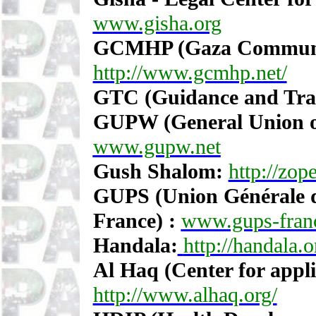
www.gisha.org
GCMHP (Gaza Communit
http://www.gcmhp.net/
GTC (Guidance and Tra
GUPW (General Union o
www.gupw.net
Gush Shalom:
http://zo
GUPS (Union Générale de
France) :
www.gups-fran
Handala:
http://handala.o
Al Haq (Center for appli
http://www.alhaq.org/