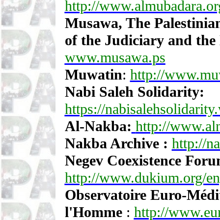
http://www.almubadara.or
Musawa, The Palestinian
of the Judiciary and the 
www.musawa.ps
Muwatin
:
http://www.muw
Nabi Saleh Solidarity:
https://nabisalehsolidarit
Al-Nakba:
http://www.al
Nakba Archive :
http://n
Negev Coexistence Forum
http://www.dukium.org/en
Observatoire Euro-Médit
l'Homme
:
http://www.eu