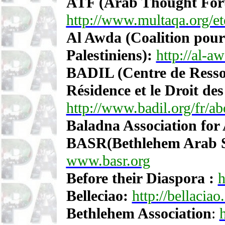
ATF (Arab Thought For
http://www.multaqa.org/e
Al Awda (Coalition pour 
Palestiniens):
http://al-a
BADIL (Centre de Ressou
Résidence et le Droit des
http://www.badil.org/fr/ab
Baladna Association for
BASR
(Bethlehem Arab So
www.basr.org
Before their Diaspora :
h
Belleciao:
http://bellaci
Bethlehem Association
: