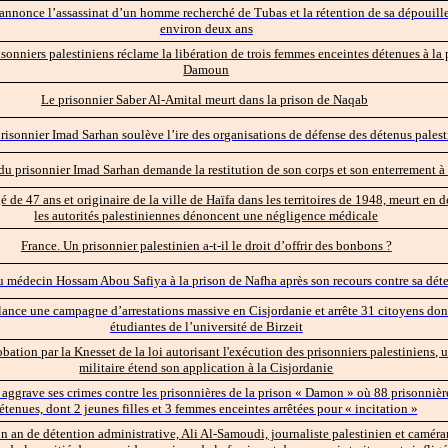
annonce l’assassinat d’un homme recherché de Tubas et la rétention de sa dépouill
environ deux ans
sonniers palestiniens réclame la libération de trois femmes enceintes détenues à la 
Damoun
Le prisonnier Saber Al-Amital meurt dans la prison de Naqab
risonnier Imad Sarhan soulève l’ire des organisations de défense des détenus palest
du prisonnier Imad Sarhan demande la restitution de son corps et son enterrement à
 de 47 ans et originaire de la ville de Haïfa dans les territoires de 1948, meurt en d
les autorités palestiniennes dénoncent une négligence médicale
France. Un prisonnier palestinien a-t-il le droit d’offrir des bonbons ?
u médecin Hossam Abou Safiya à la prison de Nafha après son recours contre sa dét
lance une campagne d’arrestations massive en Cisjordanie et arrête 31 citoyens don
étudiantes de l’université de Birzeit
obation par la Knesset de la loi autorisant l'exécution des prisonniers palestiniens, 
militaire étend son application à la Cisjordanie
aggrave ses crimes contre les prisonnières de la prison « Damon » où 88 prisonnièr
étenues, dont 2 jeunes filles et 3 femmes enceintes arrêtées pour « incitation »
un an de détention administrative, Ali Al-Samoudi, journaliste palestinien et camér