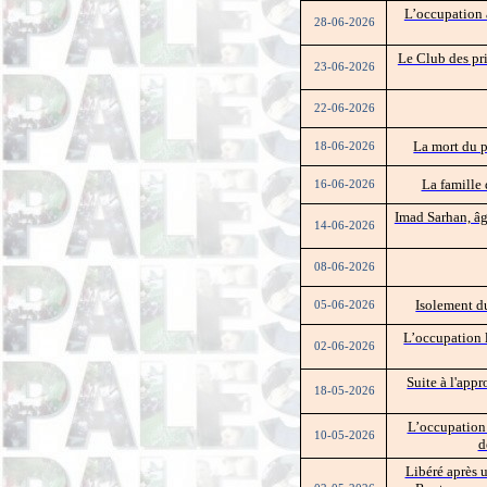
L’occupation 
28-06-2026
Le Club des pri
23-06-2026
22-06-2026
La mort du p
18-06-2026
La famille 
16-06-2026
Imad Sarhan, âgé
14-06-2026
08-06-2026
Isolement d
05-06-2026
L’occupation 
02-06-2026
Suite à l'appr
18-05-2026
L’occupation 
10-05-2026
d
Libéré après 