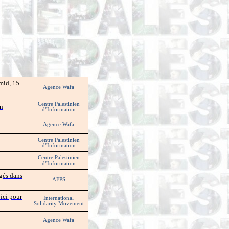
mid, 15
Agence Wafa
Centre Palestinien
on
d’Information
Agence Wafa
Centre Palestinien
d’Information
Centre Palestinien
d’Information
igés dans
AFPS
ici pour
International
Solidarity Movement
Agence Wafa