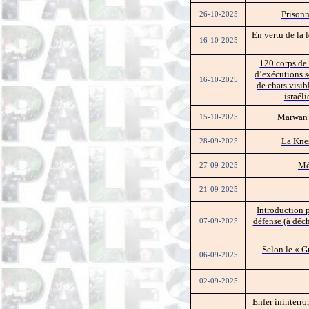
Prisonn
26-10-2025
En vertu de la 
16-10-2025
120 corps de 
d’exécutions s
16-10-2025
de chars visib
israél
Marwan B
15-10-2025
La Knes
28-09-2025
Mé
27-09-2025
21-09-2025
Introduction 
défense (à déc
07-09-2025
Selon le « G
06-09-2025
02-09-2025
Enfer ininterro