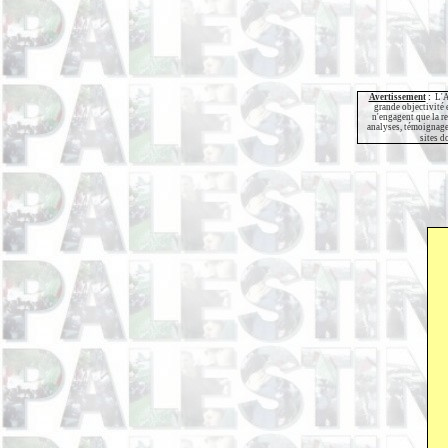
Avertissement
:
L'A
grande objectivité e
n'engagent que la re
analyses, témoignage
sites d