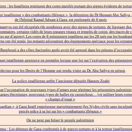
iers : les Israéliens restituent des corps mutilés portant des signes évidents de tortur
loi israélienne « des combattants illégaux », la détention du Dr Hussam Abu Safiya, 
de l'hôpital Kamal Adwan à Gaza, est prolongée de 6 mois
martyrs ont été récupérés (de nombreux avec des signes de tortures, de ligotage des
ommaires, certains vidés de leurs organes vitaux et remplis de coton, des traces de 
les sur d’autres). Les corps de 8 prisonniers israéliens sur les 28 tués par les bomba
iens ont été remis, les restants nécessitent des équipements spéciaux pour les extrair
arghouti a des côtes fracturées après avoir été agressé dans les prisons d’occupati
set israélienne approuve en première lecture une loi sur l’exécution des prisonnier
decins pour les Droits de l’Homme ont rendu visite au Dr. Abu Safiya en prison
La police israélienne arrête l’ancienne députée Haneen Zoabi
par l’occupation de nouveaux types d’armes pour réprimer les prisonniers palestinie
harges électriques, nouveaux types de balles en caoutchouc…) et utiliser leurs cor
« champs d’essai »
uardian », à Gaza Israël emprisonne majoritairement (les ¾) des civils sans inculpat
procès grâce à sa loi sur les « combattants illégaux »
On ne peut pas briser le peuple palestinien
mpu : Les détenus de Gaza confrontés à de graves tortures et à la terreur israéliennes