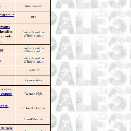
e
Mondoweiss
directeur
RFI
 mains,
chenilles
Centre Palestinien
rdements
d’Information
e
Centre Palestinien
on
d’Information
Centre Palestinien
s
d’Information
AURDIP
Agence Wafa
ns sans
ps comme
Agence Wafa
ion ni
L’Orient - LeJour
EuroPalestine
 derrière