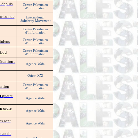
e depuis
Centre Palestinien
d’Information
prison de
International
Solidarity Movement
Centre Palestinien
d’Information
Centre Palestinien
iniens
d’Information
Centre Palestinien
 Lod
d’Information
étention :
Agence Wafa
Orient XXI
Centre Palestinien
ention
d’Information
t quatre
Agence Wafa
un ordre
Agence Wafa
es sont
Agence Wafa
aman de