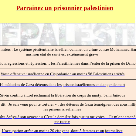
Parrainez un prisonnier palestinien
onniers : Le système pénitentiaire israélien commet un crime contre Mohammad Ha
ans, son état de santé est extrêmement grave
ion, agressions et répression… les Palestiniennes dans l’enfer de la prison de Dam
Vaste offensive israélienne en Cisjordanie : au moins 56 Palestiniens arrêtés
16 médecins de Gaza détenus dans les prisons israéliennes en danger de mort
Sit-in continu à Lod réclamant la libération du corps du martyr Sami Jaâsous
dit : Je suis venu pour te torturer » : des détenus de Gaza témoignent des abus infl
les prisons israéliennes
u Safiya à son avocat : « C’est la dernière fois que tu me voies… Ils m’ont amené 
me tuer. »
L'occupation arrête au moins 20 citoyens, dont 5 femmes et un journaliste