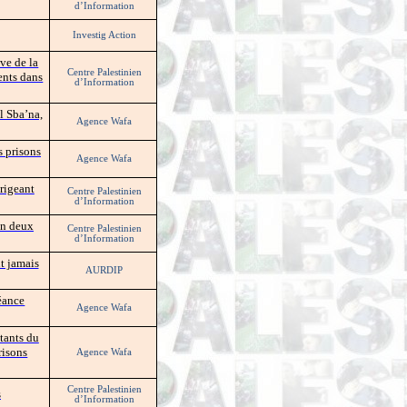
d’Information
Investig Action
ve de la
Centre Palestinien
ents dans
d’Information
l Sba’na,
Agence Wafa
s prisons
Agence Wafa
rigeant
Centre Palestinien
d’Information
en deux
Centre Palestinien
d’Information
nt jamais
AURDIP
séance
Agence Wafa
ntants du
risons
Agence Wafa
Centre Palestinien
s
d’Information