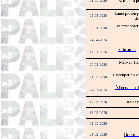
Reuters, a p
02-05-2026
Israel prolong
02-05-2026
de
Les prisonnier
30-04-2026
24-04-2026
« Un autre g
13-04-2026
Marwan Harz
29-03-2026
L’occupation con
24-03-2026
À l'occasion d
21-03-2026
Raids e
19-03-2026
18-03-2026
02-03-2026
Des colon
24-02-2026