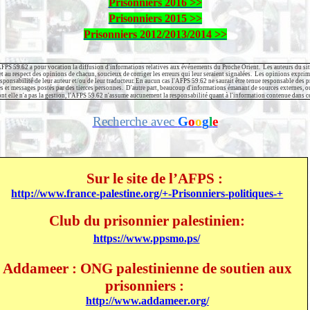
Prisonniers 2016 >>
Prisonniers 2015 >>
Prisonniers 2012/2013/2014 >>
FPS 59.62 a pour vocation la diffusion d'informations relatives aux événements du Proche Orient.
Les auteurs du sit
t au respect des opinions de chacun, soucieux de corriger les erreurs qui leur seraient signalées.
Les opinions exprimé
sponsabilité de leur auteur et/ou de leur traducteur. En aucun cas l'AFPS 59.62 ne saurait être tenue responsable des 
s et messages postés par des tierces personnes.
D'autre part, beaucoup d'informations émanant de sources externes, ou
ont elle n'a pas la gestion, l'AFPS 59.62 n'assume aucunement la responsabilité quant à l'information contenue dans ce
Recherche avec
G
o
o
g
l
e
Sur le site de l’AFPS :
http://www.france-palestine.org/+-Prisonniers-politiques-+
Club du prisonnier palestinien:
https://www.ppsmo.ps/
Addameer : ONG palestinienne de soutien aux
prisonniers :
http://www.addameer.org/