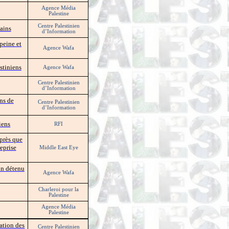
Agence Média
Palestine
Centre Palestinien
mains
d’Information
peine et
Agence Wafa
stiniens
Agence Wafa
Centre Palestinien
d’Information
ns de
Centre Palestinien
d’Information
iens
RFI
après que
reprise
Middle East Eye
un détenu
Agence Wafa
Charleroi pour la
Palestine
Agence Média
Palestine
ation des
Centre Palestinien