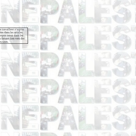
e travaillent à la plus
es dans les articles
propos tenus dans les
 faisant lien vers des
.
s sites