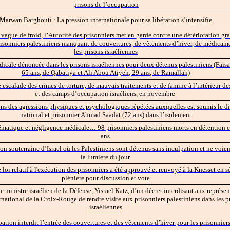
prisons de l’occupation
Marwan Barghouti : La pression internationale pour sa libération s’intensifie
 vague de froid, l’Autorité des prisonniers met en garde contre une détérioration gra
risonniers palestiniens manquant de couvertures, de vêtements d’hiver, de médicam
les prisons israéliennes
icale dénoncée dans les prisons israéliennes pour deux détenus palestiniens (Faisa
65 ans, de Qabatiya et Ali Abou Atiyeh, 29 ans, de Ramallah)
escalade des crimes de torture, de mauvais traitements et de famine à l’intérieur de
et des camps d’occupation israéliens, en novembre
 des agressions physiques et psychologiques répétées auxquelles est soumis le di
national et prisonnier Ahmad Saadat (72 ans) dans l’isolement
ématique et négligence médicale… 98 prisonniers palestiniens morts en détention 
ans
son souterraine d’Israël où les Palestiniens sont détenus sans inculpation et ne voie
la lumière du jour
e loi relatif à l'exécution des prisonniers a été approuvé et renvoyé à la Knesset en 
plénière pour discussion et vote
le ministre israélien de la Défense, Yisrael Katz, d’un décret interdisant aux représe
national de la Croix-Rouge de rendre visite aux prisonniers palestiniens dans les p
israéliennes
ation interdit l’entrée des couvertures et des vêtements d’hiver pour les prisonnier