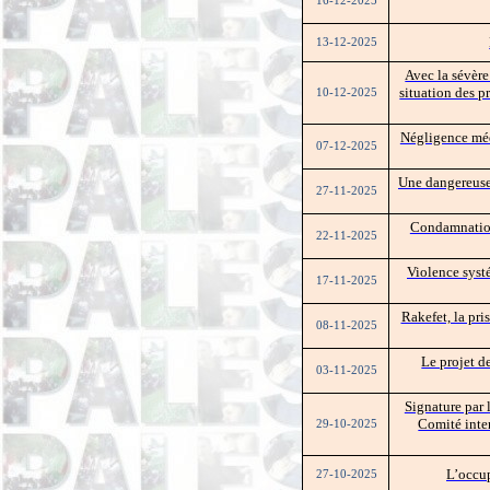
16-12-2025
13-12-2025
Avec la sévère
situation des p
10-12-2025
Négligence méd
07-12-2025
Une dangereuse 
27-11-2025
Condamnations
22-11-2025
Violence syst
17-11-2025
Rakefet, la pri
08-11-2025
Le projet d
03-11-2025
Signature par 
Comité inter
29-10-2025
L’occup
27-10-2025