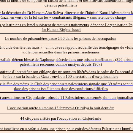
erdu la moitié de son poids en raison de la famine et des mauvais traitements inflig
détenus palestiniens
e la détention du Dr Hussam Abu Safiya, directeur de l’hôpital Kamal Adwan dans l
 Gaza, en vertu de la loi sur les « combattants illégaux » sans retenue de charge
s palestiniens en Israël subissent de mauvais traitements, dénonce l’organisation P
for Human Rights–Israel
Le nombre de prisonnières passe à 90 dans les prisons de l'occupation
énocide derrière les murs » : un nouveau rapport recueille des témoignages de viols
violences sexuelles dans les prisons israéliennes
allah, détenu blessé de Naplouse, décède dans une prison israélienne ; (326 prison
palestiniens reconnus comme martyrs depuis 1967)
tinue d’intensifier son ciblage des prisonniers libérés dans le cadre de l'« accord 
le-feu » sur la bande de Gaza : environ 100 arrestations d’ex-prisonniers
e la fête des mères, le Club des prisonniers palestiniens signale que 39 mères sont 
dans des prisons israéliennes dans des conditions difficiles
t arrestations en Cisjordanie : plus de 11 Palestiniens concernés, dont un journalist
L'occupation arrête au moins 15 femmes à Qalqilya la nuit dernière
44 citoyens arrêtés par l'occupation en Cisjordanie
s israéliens en « safari » dans une prison pour voir des détenus Palestiniens humili