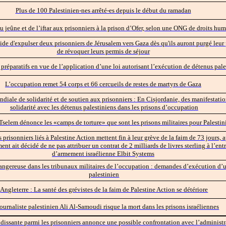
Plus de 100 Palestinien-nes arrêté-es depuis le début du ramadan
u jeûne et de l’iftar aux prisonniers à la prison d’Ofer, selon une ONG de droits hu
de d'expulser deux prisonniers de Jérusalem vers Gaza dès qu'ils auront purgé leur 
de révoquer leurs permis de séjour
préparatifs en vue de l’application d’une loi autorisant l’exécution de détenus pale
L’occupation remet 54 corps et 66 cercueils de restes de martyrs de Gaza
diale de solidarité et de soutien aux prisonniers : En Cisjordanie, des manifestatio
solidarité avec les détenus palestiniens dans les prisons d’occupation
elem dénonce les «camps de torture» que sont les prisons militaires pour Palestin
 prisonniers liés à Palestine Action mettent fin à leur grève de la faim de 73 jours, 
nt ait décidé de ne pas attribuer un contrat de 2 milliards de livres sterling à l’ent
d’armement israélienne Elbit Systems
angereuse dans les tribunaux militaires de l’occupation : demandes d’exécution d’
palestinien
Angleterre : La santé des grévistes de la faim de Palestine Action se détériore
ournaliste palestinien Ali Al-Samoudi risque la mort dans les prisons israéliennes
dissante parmi les prisonniers annonce une possible confrontation avec l’administr