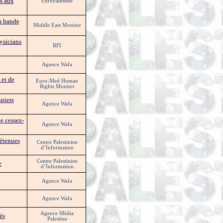
és aux
EuroPalestine
a bande
Middle East Monitor
hysicians
RFI
Agence Wafa
 et de
Euro-Med Human
Rights Monitor
niers
Agence Wafa
de cessez-
Agence Wafa
détenues
Centre Palestinien
d’Information
Centre Palestinien
e
d’Information
Agence Wafa
Agence Wafa
Agence Média
és
Palestine