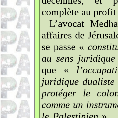
décennies, et p
complète au profit
L’avocat Medhat
affaires de Jérusa
se passe «
constit
au sens juridique
que «
l’occu
pat
juridique dualiste
protéger le colon
comme un instrume
le Palestinien
»… L