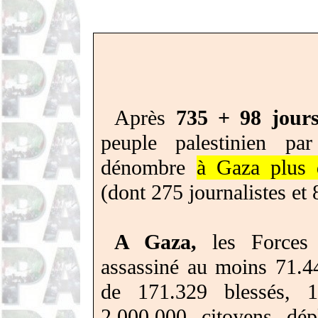
Après
735 + 98 jour
peuple palestinien pa
dénombre
à Gaza plus 
(dont 275 journalistes et 
A Gaza,
les Forces d
assassiné au moins 71.4
de 171.329 blessés, 1
2.000.000 citoyens dé