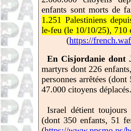
enfants sont morts de f
1.251 Palestiniens depui
le-feu (le 10/10/25),
710 
(
https://french.wa
En Cisjordanie dont 
martyrs
dont 226 enfants,
personnes arrêtées (dont
47.000 citoyens déplacés
Israel détient toujour
(dont 350 enfants, 51 fe
(
https://www.ppsmo.ps/h