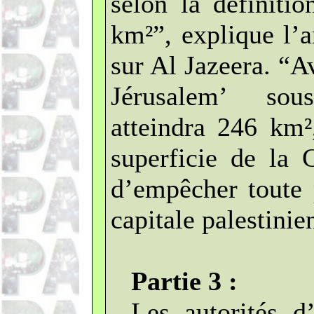
selon la définitio
km²”, explique l’a
sur Al Jazeera. “A
Jérusalem’ sou
atteindra 246 km²
superficie de la 
d’empêcher toute p
capitale palestini
Partie 3 :
Les autorités d’