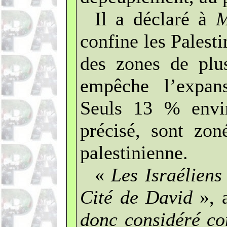
Il a déclaré à
confine les Palest
des zones de plus
empêche l’expans
Seuls 13 % enviro
précisé, sont zon
palestinienne.
«
Les Israéliens
Cité de David
», 
donc considéré co