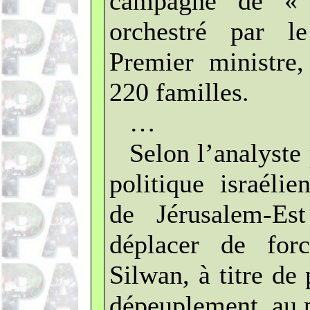
campagne de 
orchestré par l
Premier ministre,
220 familles.
…
Selon l’analyste 
politique israéli
de Jérusalem-Es
déplacer de forc
Silwan, à titre de 
dépeuplement, au p