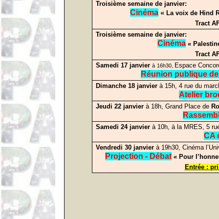
Troisième semaine de janvier:
Cinéma
«
La voix de Hind 
Tract A
Troisième semaine de janvier:
Cinéma
« Palestin
Tract A
Samedi 17
janvier
Espace Concord
à
16h30,
Réunion publique de
Dimanche 18
janvier
à 15h, 4 rue du marc
Atelier bro
Jeudi 22
janvier
à 18h, Grand Place de
Ro
Rassemb
Samedi 24 janvier
à 10h, à la MRES, 5 ru
CA 
Vendredi 30 janvier
à 19h30,
Cinéma l’Uni
Projection - Débat
« Pour l’honne
Entrée : pr