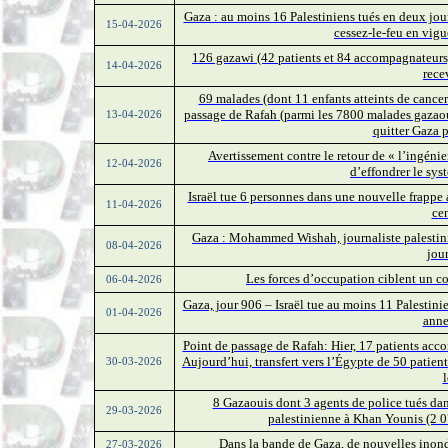
Gaza : au moins 16 Palestiniens tués en deux jour
15-04-2026
cessez-le-feu en vig
126 gazawi (42 patients et 84 accompagnateurs)
14-04-2026
rece
69 malades (dont 11 enfants atteints de cancer
passage de Rafah (parmi les 7800 malades gazaouis
13-04-2026
quitter Gaza p
Avertissement contre le retour de « l’ingénier
12-04-2026
d’effondrer le sy
Israël tue 6 personnes dans une nouvelle frappe 
11-04-2026
ce
Gaza : Mohammed Wishah, journaliste palestinien
08-04-2026
jour
Les forces d’occupation ciblent un c
06-04-2026
Gaza, jour 906 – Israël tue au moins 11 Palestinie
01-04-2026
anne
Point de passage de Rafah: Hier, 17 patients acc
Aujourd’hui, transfert vers l’Égypte de 50 patien
30-03-2026
l
8 Gazaouis dont 3 agents de police tués da
29-03-2026
palestinienne à Khan Younis (2 07
Dans la bande de Gaza, de nouvelles inond
27-03-2026