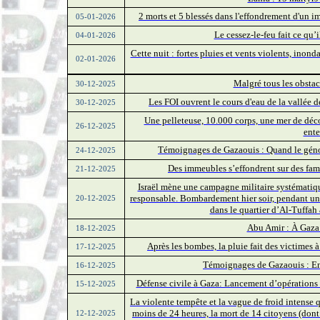
2 morts et 5 blessés dans l'effondrement d'un
05-01-2026
Le cessez-le-feu fait ce qu’i
04-01-2026
Cette nuit : fortes pluies et vents violents, inond
02-01-2026
Malgré tous les obstac
30-12-2025
Les FOI ouvrent le cours d'eau de la vallée 
30-12-2025
Une pelleteuse, 10.000 corps, une mer de déco
26-12-2025
ente
Témoignages de Gazaouis : Quand le génoc
24-12-2025
Des immeubles s’effondrent sur des fami
21-12-2025
Israël mène une campagne militaire systémati
responsable. Bombardement hier soir, pendant un
20-12-2025
dans le quartier d’Al-Tuffah à
Abu Amir : À Gaza 
18-12-2025
Après les bombes, la pluie fait des victimes 
17-12-2025
Témoignages de Gazaouis : Entre
16-12-2025
Défense civile à Gaza: Lancement d’opérations
15-12-2025
La violente tempête et la vague de froid intense 
moins de 24 heures, la mort de 14 citoyens (dont
12-12-2025