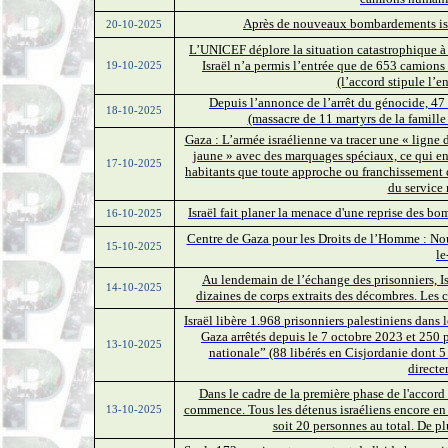
Après de nouveaux bombardements israé
20-10-2025
L’UNICEF déplore la situation catastrophique à 
Israël n’a permis l’entrée que de 653 camions 
19-10-2025
(l’accord stipule l’e
Depuis l’annonce de l’arrêt du génocide, 47 
18-10-2025
(massacre de 11 martyrs de la famill
Gaza : L’armée israélienne va tracer une « ligne d
jaune » avec des marquages spéciaux, ce qui en
17-10-2025
habitants que toute approche ou franchissement de
du service 
Israël fait planer la menace d'une reprise des 
16-10-2025
Centre de Gaza pour les Droits de l’Homme : No
15-10-2025
le
Au lendemain de l’échange des prisonniers, Isr
14-10-2025
dizaines de corps extraits des décombres. Les c
Israël libère 1.968 prisonniers palestiniens dans 
Gaza arrêtés depuis le 7 octobre 2023 et 250 pr
13-10-2025
nationale” (88 libérés en Cisjordanie dont 5
direct
Dans le cadre de la première phase de l'accord 
commence. Tous les détenus israéliens encore en 
13-10-2025
soit 20 personnes au total. De p