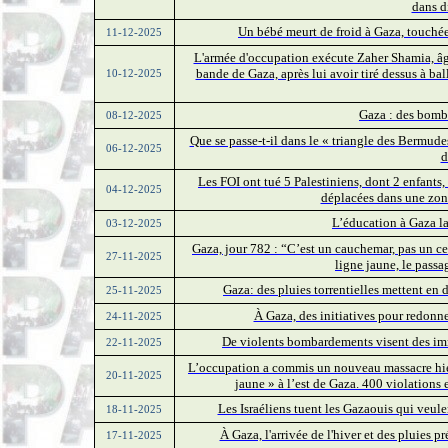
dans d
Un bébé meurt de froid à Gaza, touchée 
11-12-2025
L'armée d'occupation exécute Zaher Shamia, âgé
bande de Gaza, après lui avoir tiré dessus à ball
10-12-2025
Gaza : des bomb
08-12-2025
Que se passe-t-il dans le « triangle des Bermud
06-12-2025
d
Les FOI ont tué 5 Palestiniens, dont 2 enfant
04-12-2025
déplacées dans une zon
L’éducation à Gaza la 
03-12-2025
Gaza, jour 782 : “C’est un cauchemar, pas un ce
27-11-2025
ligne jaune, le passa
Gaza: des pluies torrentielles mettent en 
25-11-2025
À Gaza, des initiatives pour redonn
24-11-2025
De violents bombardements visent des imm
22-11-2025
L’occupation a commis un nouveau massacre hier
20-11-2025
jaune » à l’est de Gaza. 400 violations 
Les Israéliens tuent les Gazaouis qui veule
18-11-2025
À Gaza, l'arrivée de l'hiver et des pluies 
17-11-2025