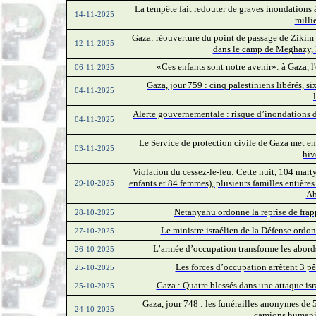
La tempête fait redouter de graves inondations à
14-11-2025
milli
Gaza: réouverture du point de passage de Zikim a
12-11-2025
dans le camp de Meghazy, l
«Ces enfants sont notre avenir»: à Gaza, 
06-11-2025
Gaza, jour 759 : cinq palestiniens libérés, si
04-11-2025
Alerte gouvernementale : risque d’inondations d
04-11-2025
Le Service de protection civile de Gaza met en 
03-11-2025
hiv
Violation du cessez-le-feu: Cette nuit, 104 mart
enfants et 84 femmes), plusieurs familles entières
29-10-2025
Ab
Netanyahu ordonne la reprise de frapp
28-10-2025
Le ministre israélien de la Défense ordo
27-10-2025
L’armée d’occupation transforme les abord
26-10-2025
Les forces d’occupation arrêtent 3 p
25-10-2025
Gaza : Quatre blessés dans une attaque isr
25-10-2025
Gaza, jour 748 : les funérailles anonymes de 5
24-10-2025
camions humanit