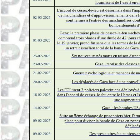
fournissent de l’eau à env
L'accord de cessez-le-feu est désormais dans l'im
de marchandises et d'approvisionnements dans la
02-03-2025
sont fermés à l'entrée des marchandises dont
bombardements d'art
Gaza: la première phase de cessez-le-feu s'achève
comprend trois phases d'une durée de 42 jours cha
01-03-2025
le 19 janvier, prend fin sans que les termes de la 
un retrait israélien total de la bande de Gaz
Six nouveaux-nés morts en raison d'une v
25-02-2025
Gaza : reprise des classes 
23-02-2025
Guerre psychologique et menaces de mort 
21-02-2025
Les déplacés de Gaza face à une nouvell
20-02-2025
Les FOI tuent 3 policiers palestiniens déployés 
dans l'accord de cessez-le-feu entre le Hamas et Is
16-02-2025
une augmentati
Gaza : les bombes US c
14-02-2025
Suite au 5ème échange de prisonniers hier, l'arm
place pour diviser la bande de Gaza en zones 
09-02-2025
déplacés
Des prestataires étatsuniens 
09-02-2025