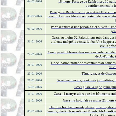
18 morts. Passage de Rafah hier : 16 patien
04-02-2026
quotidiennement la fr
Passage de Rafah hier : 5 patients et 10 accomp
revenir. Les procédures comportent de graves viol
03-02-2026
ê
Porte d’entrée d’une prison à ciel ouvert : Isr
01-02-2026
gén
Gaza: au moins 32 Palestiniens tués dans des f
violente malgré le cessez-le-feu. Une frappe a 
31-01-2026
civils prés
4 martyrs et 3 blessés dans un bombardement de l
27-01-2026
de Al-Tuffah, à
L’occupation profane des centaines de tombes 
26-01-2026
priso
Témoignages de Gazaouis
23-01-2026
Gaza : neuf morts, dont trois journalistes, 
21-01-2026
Israël glisse la ligne jaune 
17-01-2026
Gaza : 4 martyrs alors que des bâtiments end
13-01-2026
Gaza : le froid fait au moins 21 morts
11-01-2026
Hier, des bombardements, des explosions, des ti
Younis, Sheikh Nasser-Khan Younis, Al-Attar-Khan
09-01-2026
Lahia : 15 martyrs 