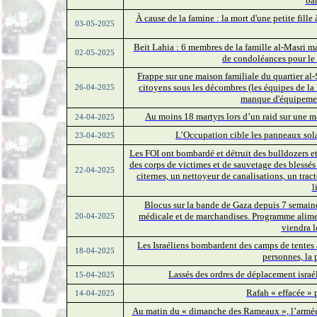
ba
À cause de la famine : la mort d'une petite fill
03-05-2025
Beit Lahia : 6 membres de la famille al-Masri ma
02-05-2025
de condoléances pour le 
Frappe sur une maison familiale du quartier al-S
citoyens sous les décombres (les équipes de la 
26-04-2025
manque d'équipemen
Au moins 18 martyrs lors d’un raid sur une m
24-04-2025
L’Occupation cible les panneaux sola
23-04-2025
Les FOI ont bombardé et détruit des bulldozers et
des corps de victimes et de sauvetage des blessé
22-04-2025
citernes, un nettoyeur de canalisations, un tra
l
Blocus sur la bande de Gaza depuis 7 semaine
médicale et de marchandises. Programme alimen
20-04-2025
viendra l
Les Israéliens bombardent des camps de tentes
18-04-2025
personnes, la p
Lassés des ordres de déplacement israél
15-04-2025
Rafah « effacée » p
14-04-2025
Au matin du « dimanche des Rameaux », l’armée i