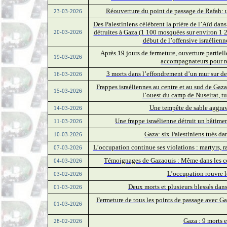
Réouverture du point de passage de Rafah: un
23-03-2026
Des Palestiniens célèbrent la prière de l’Aïd da
détruites à Gaza (1 100 mosquées sur environ 1 2
20-03-2026
début de l’offensive israélien
Après 19 jours de fermeture, ouverture partiell
19-03-2026
accompagnateurs pour re
3 morts dans l’effondrement d’un mur sur d
16-03-2026
Frappes israéliennes au centre et au sud de Gaz
15-03-2026
l’ouest du camp de Nuseirat, tu
Une tempête de sable aggrav
14-03-2026
Une frappe israélienne détruit un bâtimen
11-03-2026
Gaza: six Palestiniens tués da
10-03-2026
L’occupation continue ses violations : martyrs, r
07-03-2026
Témoignages de Gazaouis : Même dans les condit
04-03-2026
L’occupation rouvre 
03-02-2026
Deux morts et plusieurs blessés da
01-03-2026
Fermeture de tous les points de passage avec Ga
01-03-2026
Gaza : 9 morts e
28-02-2026