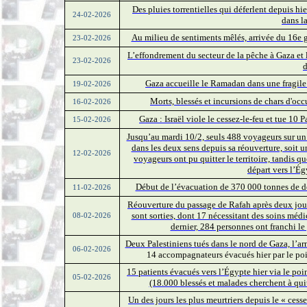
Des pluies torrentielles qui déferlent depuis hi
24-02-2026
dans l
Au milieu de sentiments mêlés, arrivée du 16e g
23-02-2026
L’effondrement du secteur de la pêche à Gaza e
23-02-2026
d
Gaza accueille le Ramadan dans une fragile «
19-02-2026
Morts, blessés et incursions de chars d'occ
16-02-2026
Gaza : Israël viole le cessez-le-feu et tue 10
15-02-2026
Jusqu’au mardi 10/2, seuls 488 voyageurs sur un t
dans les deux sens depuis sa réouverture, soit 
12-02-2026
voyageurs ont pu quitter le territoire, tandis qu
départ vers l’Ég
Début de l’évacuation de 370 000 tonnes de d
11-02-2026
Réouverture du passage de Rafah après deux jour
sont sorties, dont 17 nécessitant des soins médi
08-02-2026
dernier, 284 personnes ont franchi le
Deux Palestiniens tués dans le nord de Gaza, l’arm
06-02-2026
14 accompagnateurs évacués hier par le poin
15 patients évacués vers l’Égypte hier via le poin
05-02-2026
(18.000 blessés et malades cherchent à quitt
Un des jours les plus meurtriers depuis le « cesse