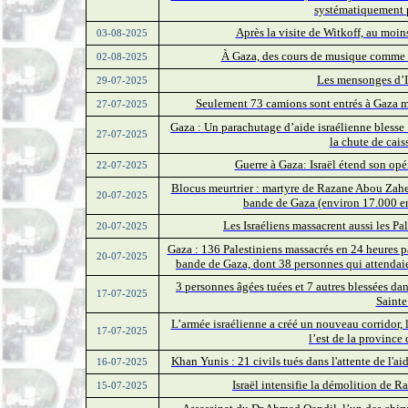
systématiquement p
Après la visite de Witkoff, au moins
03-08-2025
À Gaza, des cours de musique comme «u
02-08-2025
Les mensonges d’Is
29-07-2025
Seulement 73 camions sont entrés à Gaza ma
27-07-2025
Gaza : Un parachutage d’aide israélienne blesse 
27-07-2025
la chute de cais
Guerre à Gaza: Israël étend son opér
22-07-2025
Blocus meurtrier : martyre de Razane Abou Zaher,
20-07-2025
bande de Gaza (environ 17.000 enf
Les Israéliens massacrent aussi les Pa
20-07-2025
Gaza : 136 Palestiniens massacrés en 24 heures par
20-07-2025
bande de Gaza, dont 38 personnes qui attendaie
3 personnes âgées tuées et 7 autres blessées da
17-07-2025
Sainte
L’armée israélienne a créé un nouveau corridor,
17-07-2025
l’est de la provinc
Khan Yunis : 21 civils tués dans l'attente de l'
16-07-2025
Israël intensifie la démolition de R
15-07-2025