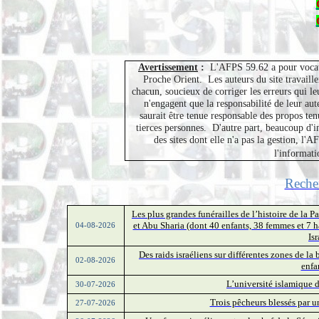
Avertissement
:
L'AFPS 59.62 a pour vocati
Proche Orient.
Les auteurs du site travaill
chacun, soucieux de corriger les erreurs qui leu
n'engagent que la responsabilité de leur au
saurait être tenue responsable des propos ten
tierces personnes.
D'autre part, beaucoup d'i
des sites dont elle n'a pas la gestion, l
l'informati
Reche
Les plus grandes funérailles de l’histoire de la 
et Abu Sharia (dont 40 enfants, 38 femmes et 7 h
04-08-2026
Is
Des raids israéliens sur différentes zones de la
02-08-2026
enfa
L’université islamique d
30-07-2026
Trois pêcheurs blessés par u
27-07-2026