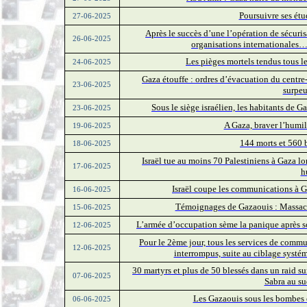
Poursuivre ses étu
27-06-2025
Après le succès d’une l’opération de sécuris
26-06-2025
organisations internationales
Les pièges mortels tendus tous le
24-06-2025
Gaza étouffe : ordres d’évacuation du centr
23-06-2025
surpeu
Sous le siège israélien, les habitants de G
23-06-2025
A Gaza, braver l’humili
19-06-2025
144 morts et 560 
18-06-2025
Israël tue au moins 70 Palestiniens à Gaza lor
17-06-2025
h
Israël coupe les communications à G
16-06-2025
Témoignages de Gazaouis : Massacre
15-06-2025
L’armée d’occupation sème la panique après so
12-06-2025
Pour le 2ème jour, tous les services de commu
12-06-2025
interrompus, suite au ciblage systé
30 martyrs et plus de 50 blessés dans un raid su
07-06-2025
Sabra au su
Les Gazaouis sous les bombes e
06-06-2025