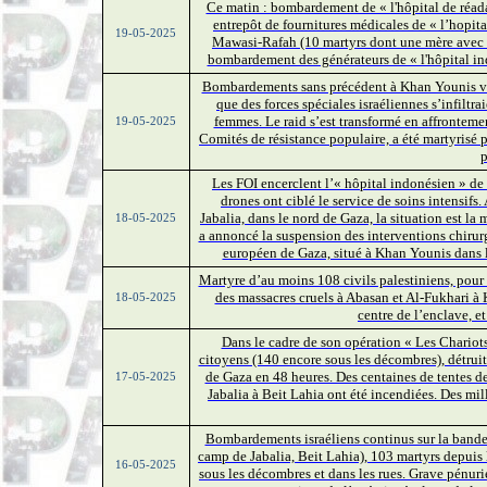
Ce matin : bombardement de « l'hôpital de réad
entrepôt de fournitures médicales de « l’hopit
19-05-2025
Mawasi-Rafah (10 martyrs dont une mère avec se
bombardement des générateurs de « l'hôpital ind
Bombardements sans précédent à Khan Younis vis
que des forces spéciales israéliennes s’infiltra
femmes. Le raid s’est transformé en affronte
19-05-2025
Comités de résistance populaire, a été martyrisé p
p
Les FOI encerclent l’« hôpital indonésien » de B
drones ont ciblé le service de soins intensifs.
Jabalia, dans le nord de Gaza, la situation est l
18-05-2025
a annoncé la suspension des interventions chirurg
européen de Gaza, situé à Khan Younis dans le
Martyre d’au moins 108 civils palestiniens, pour l
des massacres cruels à Abasan et Al-Fukhari à
18-05-2025
centre de l’enclave, et
Dans le cadre de son opération « Les Chariot
citoyens (140 encore sous les décombres), détrui
de Gaza en 48 heures. Des centaines de tentes de
17-05-2025
Jabalia à Beit Lahia ont été incendiées. Des mill
Bombardements israéliens continus sur la bande
camp de Jabalia, Beit Lahia), 103 martyrs depuis 
16-05-2025
sous les décombres et dans les rues. Grave pénuri