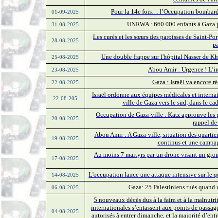
Pour la 14e fois… l’Occupation bombarde
01-09-2025
UNRWA : 660 000 enfants à Gaza p
31-08-2025
Les curés et les sœurs des paroisses de Saint-Po
28-08-2025
pa
Une double frappe sur l'hôpital Nasser de Kh
25-08-2025
Abou Amir : Urgence ! L’i
23-08-2025
Gaza : Israël va encore 
22-08-2025
Israël ordonne aux équipes médicales et internat
22-08-205
ville de Gaza vers le sud, dans le ca
Occupation de Gaza-ville : Katz approuve les pl
20-08-2025
rappel de
Abou Amir : A Gaza-ville, situation des quarti
19-08-2025
continus et une campa
Au moins 7 martyrs par un drone visant un group
17-08-2025
L'occupation lance une attaque intensive sur le q
14-08-2025
Gaza: 25 Palestiniens tués quand 
06-08-2025
5 nouveaux décès dus à la faim et à la malnutr
internationales s’entassent aux points de passag
04-08-2025
autorisés à entrer dimanche, et la majorité d’entr