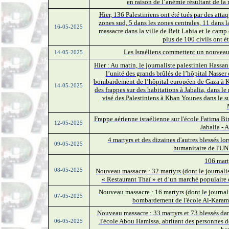
en raison de l’anémie résultant de la
Hier, 136 Palestiniens ont été tués par des atta
zones sud, 5 dans les zones centrales, 11 dans 
16-05-2025
massacre dans la ville de Beit Lahia et le camp 
plus de 100 civils ont ét
Les Israéliens commettent un nouveau
14-05-2025
Hier : Au matin, le journaliste palestinien Hassa
l’unité des grands brûlés de l’hôpital Nasse
bombardement de l’hôpital européen de Gaza à Kh
14-05-2025
des frappes sur des habitations à Jabalia, dans le
visé des Palestiniens à Khan Younes dans le su
Frappe aérienne israélienne sur l'école Fatima Bin
12-05-2025
Jabalia - 
4 martyrs et des dizaines d'autres blessés l
09-05-2025
humanitaire de l'UN
106 mart
08-05-2025
Nouveau massacre : 32 martyrs (dont le journal
« Restaurant Thaï » et d’un marché populaire da
Nouveau massacre : 16 martyrs (dont le journal
07-05-2025
bombardement de l'école Al-Karama 
Nouveau massacre : 33 martyrs et 73 blessés dan
.l'école Abou Hamissa, abritant des personnes dé
06-05-2025