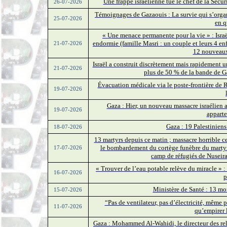
Une frappe israélienne tue le chef de la Sécur
26-07-2026
Témoignages de Gazaouis : La survie qui s’organ
25-07-2026
en q
« Une menace permanente pour la vie » : Israël
endormie (famille Masri : un couple et leurs 4 e
21-07-2026
12 nouveaux
Israël a construit discrètement mais rapidement u
21-07-2026
plus de 50 % de la bande de Ga
Évacuation médicale via le poste-frontière de R
19-07-2026
Gaza : Hier, un nouveau massacre israélien a 
19-07-2026
apparte
Gaza : 19 Palestiniens
18-07-2026
13 martyrs depuis ce matin ; massacre horrible ce
le bombardement du cortège funèbre du marty
17-07-2026
camp de réfugiés de Nuseira
« Trouver de l’eau potable relève du miracle » : 
16-07-2026
p
Ministère de Santé : 13 mor
15-07-2026
“Pas de ventilateur, pas d’électricité, même p
11-07-2026
qu’empirer 
Gaza : Mohammed Al-Wahidi, le directeur des re