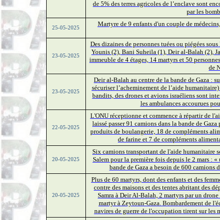
de 5% des terres agricoles de l’enclave sont enc
par les bom
Martyre de 9 enfants d'un couple de médecins
25-05-2025
Des dizaines de personnes tuées ou piégées sous 
Younis (2), Bani Suheila (1), Deir al-Balah (2), 
23-05-2025
immeuble de 4 étages, 14 martyrs et 50 personnes
de N
Deir al-Balah au centre de la bande de Gaza : su
sécuriser l’acheminement de l’aide humanitaire) 
23-05-2025
bandits, des drones et avions israéliens sont inte
les ambulances accourues pour 
L'ONU réceptionne et commence à répartir de l'ai
laissé passer 91 camions dans la bande de Gaza p
22-05-2025
produits de boulangerie, 18 de compléments ali
de farine et 7 de compléments aliment
Six camions transportant de l'aide humanitaire 
Salem pour la première fois depuis le 2 mars : « 
20-05-2025
bande de Gaza a besoin de 600 camions de
Plus de 60 martyrs, dont des enfants et des femmes
contre des maisons et des tentes abritant des dé
Samra à Deir Al-Balah, 2 martyrs par un drone
20-05-2025
martyr à Zeytoun-Gaza. Bombardement de l'éc
navires de guerre de l'occupation tirent sur les