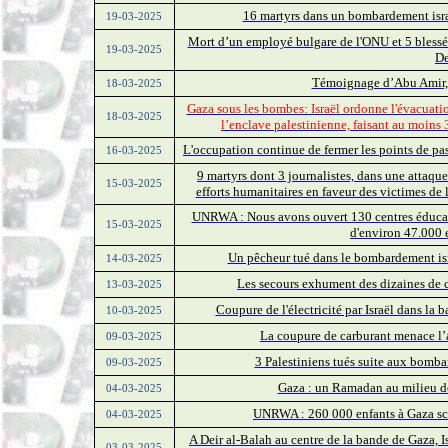
16 martyrs dans un bombardement isra
19-03-2025
Mort d’un employé bulgare de l'ONU et 5 blessé
19-03-2025
De
Témoignage d’Abu Amir, 
18-03-2025
Gaza sous les bombes: Israël ordonne l'évacuati
18-03-2025
l’enclave palestinienne, faisant au moins 
L'occupation continue de fermer les points de p
16-03-2025
9 martyrs dont 3 journalistes, dans une attaq
15-03-2025
efforts humanitaires en faveur des victimes de l
UNRWA : Nous avons ouvert 130 centres éducatif
15-03-2025
d'environ 47.000 
Un pêcheur tué dans le bombardement isr
14-03-2025
Les secours exhument des dizaines de co
13-03-2025
Coupure de l'électricité par Israël dans la 
10-03-2025
La coupure de carburant menace l’ar
09-03-2025
3 Palestiniens tués suite aux bombar
09-03-2025
Gaza : un Ramadan au milieu de
04-03-2025
UNRWA : 260 000 enfants à Gaza scol
04-03-2025
A Deir al-Balah au centre de la bande de Gaza, Is
03-03-2025