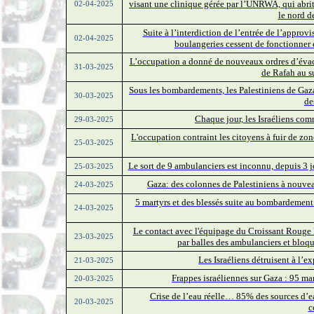
visant une clinique gérée par l’UNRWA, qui abrit
02-04-2025
le nord d
Suite à l’interdiction de l’entrée de l’appro
02-04-2025
boulangeries cessent de fonctionner e
L’occupation a donné de nouveaux ordres d’évac
31-03-2025
de Rafah au s
Sous les bombardements, les Palestiniens de Gaza 
30-03-2025
de
Chaque jour, les Israéliens co
29-03-2025
L'occupation contraint les citoyens à fuir de zo
25-03-2025
Le sort de 9 ambulanciers est inconnu, depuis 3 jo
25-03-2025
Gaza: des colonnes de Palestiniens à nouveau
24-03-2025
5 martyrs et des blessés suite au bombardemen
24-03-2025
Le contact avec l'équipage du Croissant Rouge P
23-03-2025
par balles des ambulanciers et bloq
Les Israéliens détruisent à l’e
21-03-2025
Frappes israéliennes sur Gaza : 95 mar
20-03-2025
Crise de l’eau réelle… 85% des sources d’ea
20-03-2025
c