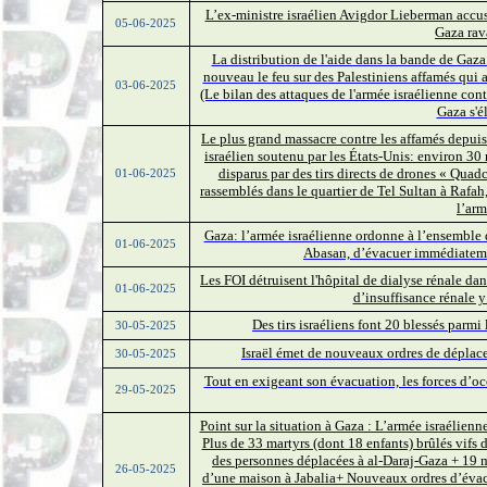
L’ex-ministre israélien Avigdor Lieberman accus
05-06-2025
Gaza rav
La distribution de l'aide dans la bande de Gaza
nouveau le feu sur des Palestiniens affamés qui a
03-06-2025
(Le bilan des attaques de l'armée israélienne contr
Gaza s'é
Le plus grand massacre contre les affamés depuis
israélien soutenu par les États-Unis: environ 30
disparus par des tirs directs de drones « Quadc
01-06-2025
rassemblés dans le quartier de Tel Sultan à Rafah,
l’arm
Gaza: l’armée israélienne ordonne à l’ensemble 
01-06-2025
Abasan, d’évacuer immédiatemen
Les FOI détruisent l'hôpital de dialyse rénale da
01-06-2025
d’insuffisance rénale y
Des tirs israéliens font 20 blessés parmi
30-05-2025
Israël émet de nouveaux ordres de déplac
30-05-2025
Tout en exigeant son évacuation, les forces d’oc
29-05-2025
Point sur la situation à Gaza : L’armée israélienne
Plus de 33 martyrs (dont 18 enfants) brûlés vifs
des personnes déplacées à al-Daraj-Gaza + 19
26-05-2025
d’une maison à Jabalia+ Nouveaux ordres d’éva