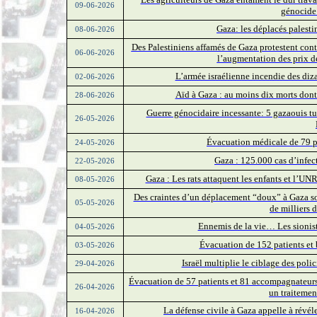
09-06-2026
génocide 
Gaza: les déplacés palesti
08-06-2026
Des Palestiniens affamés de Gaza protestent cont
06-06-2026
l’augmentation des prix de 
L’armée israélienne incendie des diz
02-06-2026
Aïd à Gaza : au moins dix morts don
28-06-2026
Guerre génocidaire incessante: 5 gazaouis tué
26-05-2026
Évacuation médicale de 79 p
24-05-2026
Gaza : 125.000 cas d’infec
22-05-2026
Gaza : Les rats attaquent les enfants et l’U
08-05-2026
Des craintes d’un déplacement “doux” à Gaza sou
05-05-2026
de milliers d
Ennemis de la vie… Les sioniste
04-05-2026
Évacuation de 152 patients et 
03-05-2026
Israël multiplie le ciblage des poli
29-04-2026
Évacuation de 57 patients et 81 accompagnateurs 
26-04-2026
un traitemen
La défense civile à Gaza appelle à révél
16-04-2026