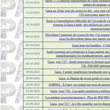
Seuls 173 camions transportant de l'aide humanit
12-10-2025
points de passage, 
Gaza au 2ème jour de cessez-le-feu : une nuit calm
11-10-2025
155 nouveaux martyrs 
Suite à l’approbation officielle de l’accord de c
vigueur à Gaza à midi, des milliers de cit
10-10-2025
progressivemen
Précédant l’annonce de cessez-le-feu, l’occupat
09-10-2025
sous les décombres dans une frappe su
Gaza sous les bombes : l’Uni
05-10-2025
Israël poursuit ses opérations à Gaza malgré des
04-10-2025
immédiatement les bombardements, après 
Gaza, jour 727 : Israël intercepte le dernier nav
03-10-2025
72h. 500 000 habitant
Gaza: l’armée israélienne bombarde une n
29-09-2025
Gaza: le Hamas dit avoir perdu le conta
28-09-2025
UNRWA : À Gaza, un enfant sur trois de moins d
26-09-2025
Gaza, jour 719 : Les tanks israéliens s’enfonc
25-09-2025
Les médias gouvernementaux : Plus de 900 000 pe
24-09-225
Gaza, jour 717 : la ville assaillie par les frap
23-09-2025