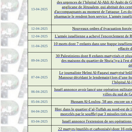
des urgences de l’hôpital Al-Ahli Al-Arabi de G
anglicane de Jérusalem, qui abritait des cent
13-04-2025
d'accompagnants au moment de l'attaque. Les dom
pharmacie le rendent hors service. L'armée israé
Nouveaux ordres d’évacuation forcée 
12-04-2025
L'armée israélienne a achevé l'encerclement de R
12-04-2025
10 morts dont 7 enfants dans une frappe israéli
11-04-2025
effacée d
30 Palestiniens dont 8 enfants martyrisés et plu
des maisons du quartier de Shuja’iya à l'est 
09-04-2025
d
Le journaliste Helmi Al-Faqawi martyrisé brûl
Mansour décédant le lendemain) lors d’une fra
07-04-2025
l’hôpital Al
Israël annonce avoir lancé une opération militair
06-04-2025
villes du sud de 
Hussam Al-Loulou, 58 ans, encore un 
05-04-2025
Hier, dans le quartier d’al-Tuffah au nord-est de 
04-04-2025
morcelés par le souffle) par 3 missiles tirés 
Israël annonce l'extension de ses opérations
03-04-2025
22 martyrs (mutilés et carbonisés) dont 16 enfa