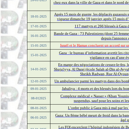
26-01-2025
chez eux dans la ville de Gaza et dans le nord de
Après 15 mois de guerre, les déplacés gazaouis se
18-01-2025
vigueur dimanche 19 janvier, après 15 mois d’
117 martyrs et 266 blessés à Gaza d
17-01-2025
Bande de Gaza : 73 Palestiniens (dont 25 femmes 
16-01-2025
depuis l'annonce d
Israël et le Hamas concluent un accord sur un
15-01-2025
Gaza : le bureau d’information avertit les cito
15-01-2025
vigilance en cas d’une é
En marge des négociations de cessez-le-feu, 
Shuja'iyya, Al Daraj (école Salah al-Din al-Ayyu
14-01-2025
Sheikh Radwan, Rue Al-Oyoun, 
Un ambulancier parmi les martyrs dans des bomba
12-01-2025
Jabaliya : 4 morts et des blessés lors du bo
09-01-2025
Complexe médical « Nasser » (Khan Younis-s
08-012025
suspendus, sauf pour les soins et l
L’ordre public à Gaza mis à mal par les 
08-01-2025
Gaza: Un 8ème bébé meurt de froid dans la bande
06-01-2025
âgé q
Les FOI encerclent l’hôpital indonésien de B