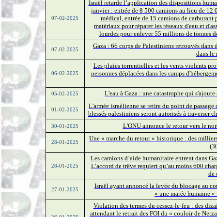
Israël retarde l’application des dispositions huma
janvier : entrée de 8 500 camions au lieu de 12 00
médical, entrée de 15 camions de carburant pa
07-02-2025
matériaux pour réparer les réseaux d'eau et d'
lourdes pour enlever 55 millions de tonnes d
Gaza : 66 corps de Palestiniens retrouvés dans d
07-02-2025
dans le 
Les pluies torrentielles et les vents violents p
personnes déplacées dans les camps d'hébergeme
06-02-2025
L'eau à Gaza : une catastrophe qui s'ajoute
05-02-2025
L'armée israélienne se retire du point de passage 
01-02-2025
blessés palestiniens seront autorisés à traverser
L'ONU annonce le retour vers le nor
30-01-2025
Une « marche du retour » historique : des millier
28-01-2025
(3
Les camions d’aide humanitaire entrent dans Gaz
L’accord de trêve requiert qu’au moins 600 cha
28-01-2025
de 
Israël ayant annoncé la levée du blocage au cou
27-01-2025
« une marée humaine » 
Violation des termes du cessez-le-feu : des dizai
attendant le retrait des FOI du « couloir de Netz