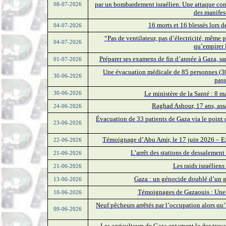
par un bombardement israélien. Une attaque cont
08-07-2026
des manifes
16 morts et 16 blessés lors d
04-07-2026
“Pas de ventilateur, pas d’électricité, même p
04-07-2026
qu’empirer 
Préparer ses examens de fin d’année à Gaza, sans
01-07-2026
Une évacuation médicale de 85 personnes (30 
30-06-2026
pass
Le ministère de la Santé : 8 m
30-06-2026
Raghad Ashour, 17 ans, assa
24-06-2026
Évacuation de 33 patients de Gaza via le point 
23-06-2026
Témoignage d’Abu Amir, le 17 juin 2026 – Exp
22-06-2026
L’arrêt des stations de dessalemen
21-06-2026
Les raids israéliens
21-06-2026
Gaza : un génocide doublé d’un g
13-06-2026
Témoignages de Gazaouis : Une b
10-06-2026
Neuf pêcheurs arrêtés par l’occupation alors qu’i
09-06-2026
Les agriculteurs de Gaza entament le dur trava