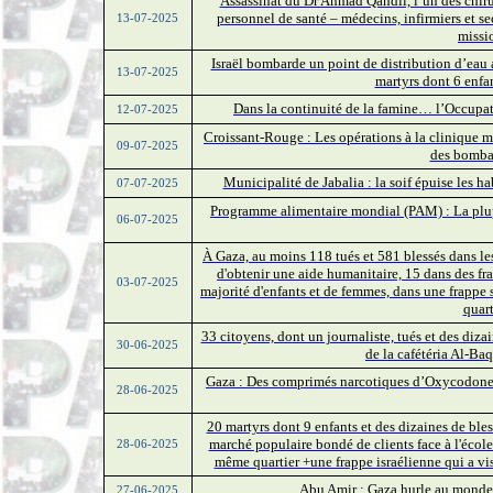
Assassinat du Dr Ahmad Qandil, l’un des chir
personnel de santé – médecins, infirmiers et sec
13-07-2025
missi
Israël bombarde un point de distribution d’eau 
13-07-2025
martyrs dont 6 enfan
Dans la continuité de la famine… l’Occupat
12-07-2025
Croissant-Rouge : Les opérations à la clinique 
09-07-2025
des bombar
Municipalité de Jabalia : la soif épuise les h
07-07-2025
Programme alimentaire mondial (PAM) : La plup
06-07-2025
À Gaza, au moins 118 tués et 581 blessés dans les
d'obtenir une aide humanitaire, 15 dans des fr
03-07-2025
majorité d'enfants et de femmes, dans une frappe s
quart
33 citoyens, dont un journaliste, tués et des diz
30-06-2025
de la cafétéria Al-Baq
Gaza : Des comprimés narcotiques d’Oxycodone d
28-06-2025
20 martyrs dont 9 enfants et des dizaines de bles
marché populaire bondé de clients face à l'école
28-06-2025
même quartier +une frappe israélienne qui a vis
Abu Amir : Gaza hurle au monde 
27-06-2025