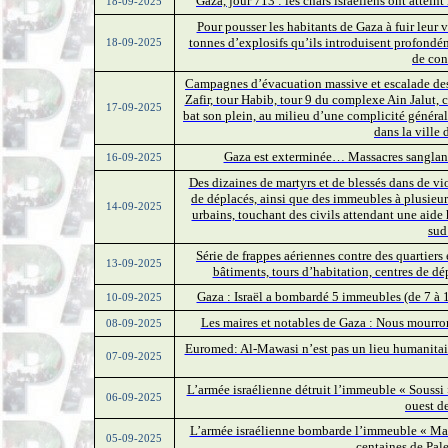
Gaza, jour 713 : les chars israéliens ont attein
18-09-2025
Pour pousser les habitants de Gaza à fuir leur v
tonnes d’explosifs qu’ils introduisent profondém
18-09-2025
de con
Campagnes d’évacuation massive et escalade des 
Zafir, tour Habib, tour 9 du complexe Ain Jalut,
17-09-2025
bat son plein, au milieu d’une complicité général
dans la ville 
Gaza est exterminée… Massacres sanglants
16-09-2025
Des dizaines de martyrs et de blessés dans de v
de déplacés, ainsi que des immeubles à plusieurs
14-09-2025
urbains, touchant des civils attendant une aide h
sud
Série de frappes aériennes contre des quartiers
13-09-2025
bâtiments, tours d’habitation, centres de dép
Gaza : Israël a bombardé 5 immeubles (de 7 à 1
10-09-2025
Les maires et notables de Gaza : Nous mourrons
08-09-2025
Euromed: Al-Mawasi n’est pas un lieu humanitair
07-09-2025
L’armée israélienne détruit l’immeuble « Soussi »
06-09-2025
ouest de
L’armée israélienne bombarde l’immeuble « Mash
05-09-2025
centaines de Pale