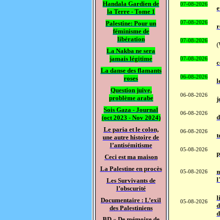
Handala Gardien de
07-08-2026
e
la Terre - Tome 1
Palestine: Pour un
07-08-2026
r
féminisme de
libération
07-08-2026
(
La Nakba ne sera
jamais légitime
07-08-2026
c
La danse des flamants
06-08-2026
roses
l
Question juive,
06-08-2026
problème arabe
j
Sois Gaza - Journal
06-08-2026
d
(oct 2023 - Nov 2024)
Le paria et le colon,
06-08-2026
t
une autre histoire de
l’antisémitisme
05-08-2026
p
Ceci est ma maison
La Palestine en procès
m
05-08-2026
l
Les Survivants de
l’obscurité
l
Documentaire : L’exil
05-08-2026
d
des Palestiniens
d
BD « De mémoire de