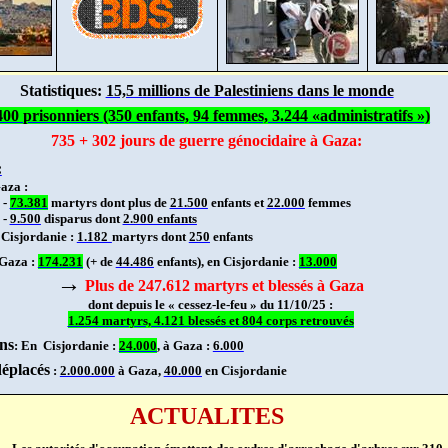
Statistiques:
15,5 millions de Palestiniens dans le monde
400 prisonniers (350 enfants, 94 femmes, 3.244 «administratifs »)
735 + 302 jours de guerre génocidaire à Gaza:
:
Gaza :
-
73.381
martyrs dont plus de
21.500
enfants et
22.000
femmes
-
9.500
disparus dont
2.900 enfants
 Cisjordanie :
1.182
martyrs dont
250
enfants
 Gaza :
174.231
(+ de
44.486
enfants), en Cisjordanie :
13.000
→
Plus de 247.612 martyrs et blessés à Gaza
dont depuis le « cessez-le-feu » du 11/10/25 :
1.254 martyrs, 4.121 blessés et 804 corps retrouvés
ns
: En
Cisjordanie :
24.000
, à Gaza :
6.000
déplacés
:
2.000.000
à Gaza,
40.000
en Cisjordanie
ACTUALITES