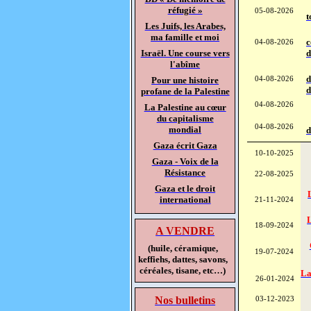
réfugié »
05-08-2026
t
Les Juifs, les Arabes,
ma famille et moi
c
04-08-2026
d
Israël. Une course vers
l'abîme
d
Pour une histoire
04-08-2026
d
profane de la Palestine
04-08-2026
La Palestine au cœur
du capitalisme
04-08-2026
mondial
d
Gaza écrit Gaza
10-10-2025
Gaza - Voix de la
Résistance
22-08-2025
Gaza et le droit
international
21-11-2024
L
18-09-2024
A VENDRE
(huile, céramique,
19-07-2024
keffiehs, dattes, savons,
céréales, tisane, etc…
)
La
26-01-2024
Nos bulletins
03-12-2023