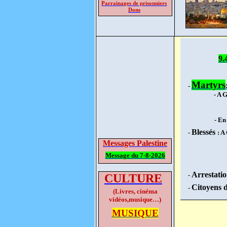
Parrainages de prisonniers
Dons
9.
Martyrs
-
- A 
- En
Blessés
-
: A
Messages Palestine
Message du 7-8-2026
Arrestatio
-
CULTURE
Citoyens 
-
(Livres, cinéma
vidéos,musique…)
MUSIQUE