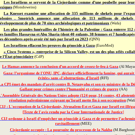
Les Israéliens se servent de la Cisjordanie comme d’une poubelle pour leur
oxiques
(Mondoweiss)
La Knesset examine une allocation de 335 millions de shekels pour l’expa
olonies . Smotrich annonce une allocation de 113 millions de shekels
éveloppement de plus de 70 sites archéologiques et patrimoniaux
(Wafa)
Les plus grandes funérailles de l’histoire de la Palestine : Gaza enterre 11
es familles Hassayna et Abu Sharia (dont 40 enfants, 38 femmes et 7 handicapés)
es décombres après avoir été tués par Israël en 2023
(QNN)
Les Israéliens effacent les preuves du génocide à Gaza
(EuroMed)
« Cisco Systems », entreprise de la Silicon Valley, est un des plus zélés colla
e l’État génocidaire
(CdP)
Le Hamas annonce la conclusion d’un accord de cessez-le-feu à Gaza
(Al Maya
Gaza: l’organisme de l'ONU, IPC, déclare officiellement la famine, qui aurait
évitée» sans «l'obstruction» d'Israël
(RFI)
La CPI émet des mandats d’arrêt contre B. Netanyahu et son ex-ministre de la Dé
Gallant pour crimes contre l’humanité et crimes de guerre
(AA)
'Assemblée Générale des Nations Unies adopte (124 pour, 14 contre, 43 abstenti
résolution palestinienne exigeant qu'Israël mette fin à son occupation
(Waf
CIJ : L'occupation de la Cisjordanie, Jérusalem-Est et Gaza par Israël est illéga
[
Texte de l'avis rendu par la Cour Internationale de Justice
]
 CIJ ordonne à Israël d’empêcher un génocide à Gaza et de permettre l’achemi
ravitaillement
(MEE)
Cisjordanie occupée : La poursuite du processus de la Nakba
(M.Barghouti