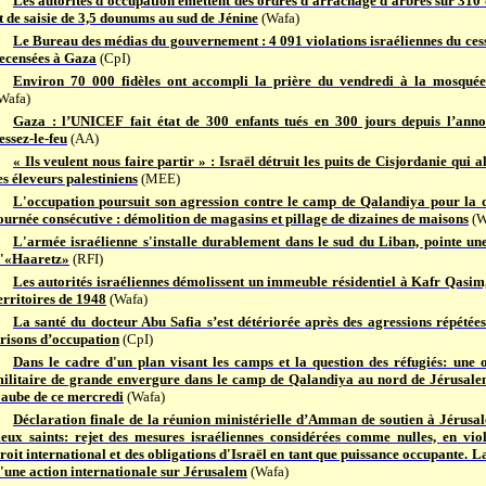
Les autorités d'occupation émettent des ordres d'arrachage d'arbres sur 31
t de saisie de 3,5 dounums au sud de Jénine
(Wafa)
Le Bureau des médias du gouvernement : 4 091 violations israéliennes du cess
ecensées à Gaza
(CpI)
Environ 70 000 fidèles ont accompli la prière du vendredi à la mosquée
Wafa)
Gaza : l’UNICEF fait état de 300 enfants tués en 300 jours depuis l’ann
essez-le-feu
(AA)
« Ils veulent nous faire partir » : Israël détruit les puits de Cisjordanie qui 
es éleveurs palestiniens
(MEE)
L'occupation poursuit son agression contre le camp de Qalandiya pour la
ournée consécutive : démolition de magasins et pillage de dizaines de maisons
(W
L'armée israélienne s'installe durablement dans le sud du Liban, pointe un
'«Haaretz»
(RFI)
Les autorités israéliennes démolissent un immeuble résidentiel à Kafr Qasim,
erritoires de 1948
(Wafa)
La santé du docteur Abu Safia s’est détériorée après des agressions répétées
risons d’occupation
(CpI)
Dans le cadre d'un plan visant les camps et la question des réfugiés: une 
ilitaire de grande envergure dans le camp de Qalandiya au nord de Jérusale
'aube de ce mercredi
(Wafa)
Déclaration finale de la réunion ministérielle d’Amman de soutien à Jérusal
ieux saints: rejet des mesures israéliennes considérées comme nulles, en vio
roit international et des obligations d'Israël en tant que puissance occupante. 
'une action internationale sur Jérusalem
(Wafa)