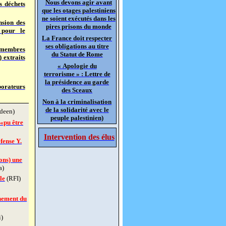
Nous devons agir avant
s déchets
que les otages palestiniens
ne soient exécutés dans les
nsion des
pires prisons du monde
 pour le
La France doit respecter
ses obligations au titre
2 membres
du Statut de Rome
 extraits
« Apologie du
terrorisme » : Lettre de
la présidence au garde
borateurs
des Sceaux
Non à la criminalisation
de la solidarité avec le
deen)
peuple palestinien)
 «pu être
Intervention des élus
fense Y.
ons) une
a)
le
(RFI)
nement du
)