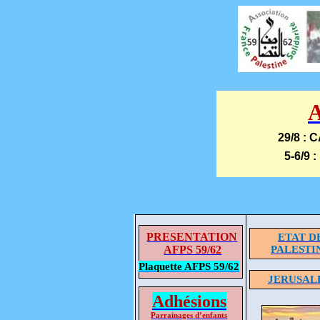
29/8 : 
5-6/9 :
PRESENTATION
ETAT D
AFPS 59/62
PALESTI
Plaquette AFPS 59/62
JERUSAL
Adhésions
Parrainages d’enfants