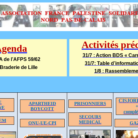
Activités pré
Agenda
31/7 : Action BDS « Carr
CA de l’AFPS 59/62
31/7: Table d’informat
 Braderie de Lille
1/8 : Rassemblemen
CISJOR
E
APARTHEID
PRISONNIERS
NE
BOYCOTT
compl
SECOURS
EM
MEDICAL
ONU-UE-CPI
GA