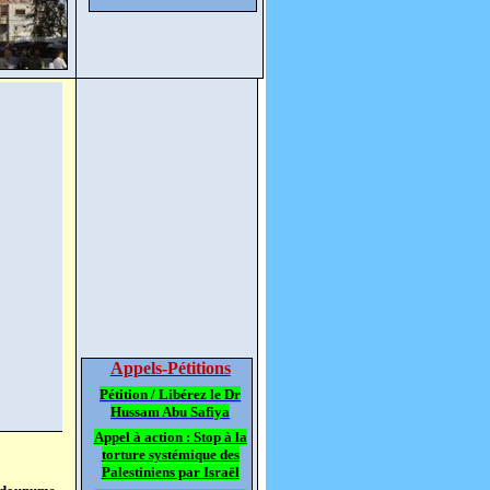
Appels-Pétitions
Pétition / Libérez le Dr
Hussam Abu Safiya
Appel à action : Stop à la
torture systémique des
Palestiniens par Israël