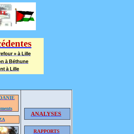
cédentes
efour » à Lille
ion à Béthune
t à Lille
DANIE
+
éments
ANALYSES
ZA
RAPPORTS