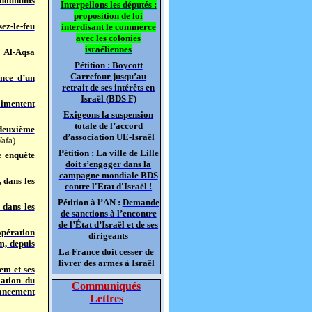
0 dounums
Interpellons les députés :
proposition de loi
ez-le-feu
interdisant le commerce
avec les colonies
israéliennes
 Al-Aqsa
Pétition : Boycott
Carrefour jusqu’au
once d’un
retrait de ses intérêts en
Israël (BDS F)
alimentent
Exigeons la suspension
totale de l’accord
 deuxième
d’association UE-Israël
afa)
Pétition : La ville de Lille
e enquête
doit s’engager dans la
campagne mondiale BDS
 dans les
contre l'Etat d'Israël !
Pétition à l’AN :
Demande
 dans les
de sanctions à l’encontre
de l’État d’Israël et de ses
opération
dirigeants
m, depuis
La France doit cesser de
livrer des armes à Israël
em et ses
lation du
Communiqués
Lancement
Lettres